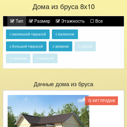
Дома из бруса 8х10
Тип
Размер
Этажность
Все
с маленькой террасой
с балконом
с большой террасой
с эркером
с сауной
с гаражом
с террасой
Дачные дома из бруса
ХИТ ПРОДАЖ