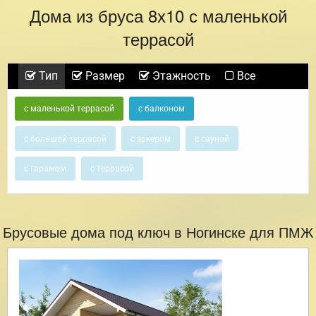
Дома из бруса 8х10 с маленькой
террасой
Тип
Размер
Этажность
Все
с маленькой террасой
с балконом
с большой террасой
с эркером
с сауной
с гаражом
с террасой
Брусовые дома под ключ в Ногинске для ПМЖ