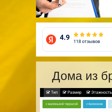
4.9
118
отзывов
Дома из б
Тип
Размер
Этажность
с маленькой террасой
с балконом