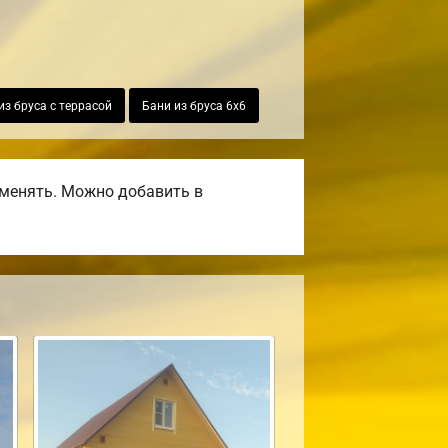
из бруса с террасой
Бани из бруса 6х6
оменять. Можно добавить в