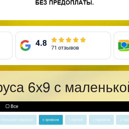
4.8
71
отзывов
руса 6х9 с маленько
Все
с большой террасой
с эркером
с сауной
с гаражом
с тер