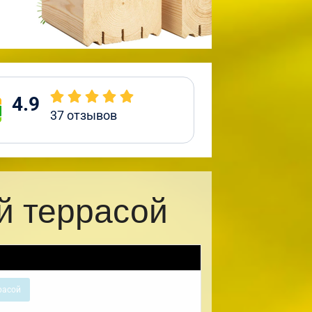
4.9
37
отзывов
й террасой
расой