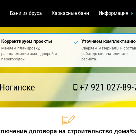
а
Бани из бруса
Каркасные бани
Информация
Корректируем проекты
Уточняем комплектацию
Меняем планировку,
Сверяем материалы и состав
расположение окон, дверей и
работ до окончательного
перегородок.
расчёта.
 Ногинске
+7 921 027-89-