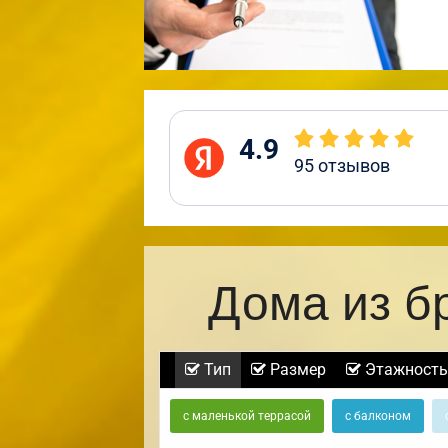
4.9
95
отзывов
Дома из б
Тип
Размер
Этажность
с маленькой террасой
с балконом