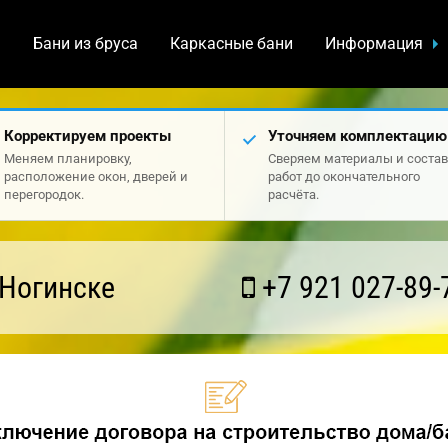
а
Бани из бруса
Каркасные бани
Информация
Корректируем проекты
Уточняем комплектацию
Меняем планировку,
Сверяем материалы и состав
расположение окон, дверей и
работ до окончательного
перегородок.
расчёта.
 Ногинске
+7 921 027-89-