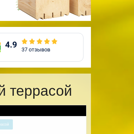
4.9
37
отзывов
й террасой
расой