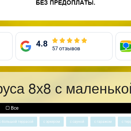
4.8
57
отзывов
руса 8х8 с маленько
Все
с большой террасой
с эркером
с сауной
с гаражом
с тер