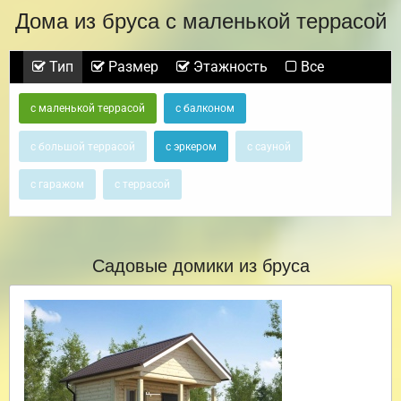
Дома из бруса с маленькой террасой
Тип
Размер
Этажность
Все
с маленькой террасой
с балконом
с большой террасой
с эркером
с сауной
с гаражом
с террасой
Садовые домики из бруса