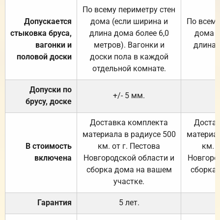
По всему периметру стен
Допускается
дома (если ширина и
По всему
стыковка бруса,
длина дома более 6,0
дома (
вагонки и
метров). Вагонки и
длина 
половой доски
доски пола в каждой
отдельной комнате.
Допуски по
+/- 5 мм.
брусу, доске
Доставка комплекта
Достав
материала в радиусе 500
материал
В стоимость
км. от г. Пестова
км. 
включена
Новгородской области и
Новгоро
сборка дома на вашем
сборка
участке.
Гарантия
5 лет.