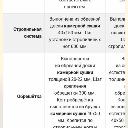
проектом.
п
Выполнена из обрезной
Выполне
доски
камерной сушки
доски
Стропильная
40х150 мм. Шаг
влажно
система
установки стропильных
Шаг
ног 600 мм.
стропиль
Выполняется
Вы
из обрезной доски
из об
камерной сушки
естеств
толщиной 20-22 мм. Шаг
толщино
крепления
к
обрешетки 300 мм.
обреш
Обрешётка
Контробрешётка
Конт
выполняется из бруска
выполня
камерной сушки
40х50
естеств
мм. Крепится по
40х50 м
стропильным ногам
строп