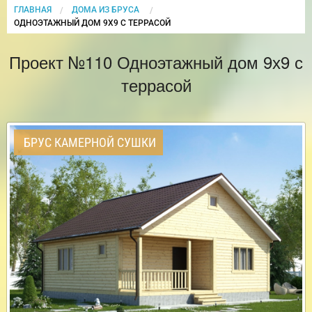
ГЛАВНАЯ
ДОМА ИЗ БРУСА
CURRENT:
ОДНОЭТАЖНЫЙ ДОМ 9Х9 С ТЕРРАСОЙ
Проект №110 Одноэтажный дом 9х9 с
террасой
БРУС КАМЕРНОЙ СУШКИ