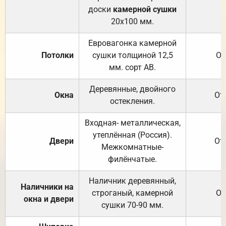
доски
камерной сушки
20х100 мм.
Евровагонка камерной
Потолки
сушки толщиной 12,5
От
мм. сорт АВ.
Деревянные, двойного
Окна
От
остекления.
Входная- металлическая,
утеплённая (Россия).
Двери
От
Межкомнатные-
филёнчатые.
Наличник деревянный,
Наличники на
строганый, камерной
От
окна и двери
сушки 70-90 мм.