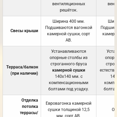
вентиляционных
вент
решёток.
Ширина 400 мм.
Шир
Подшиваются вагонкой
Подшива
Свесы крыши
камерной сушки, сорт
камерн
АВ.
Устанавливаются
Уста
опорные столбы из
опорн
строганного бруса
строг
Терраса/балкон
камерной сушки
естеств
(при наличии)
140х140 мм. с
140
компенсационными
компе
болтами под усадку.
болтам
Отделка
Евровагонка камерной
потолка
сушки толщиной 12,5
От
террасы/
мм. сорт АВ.