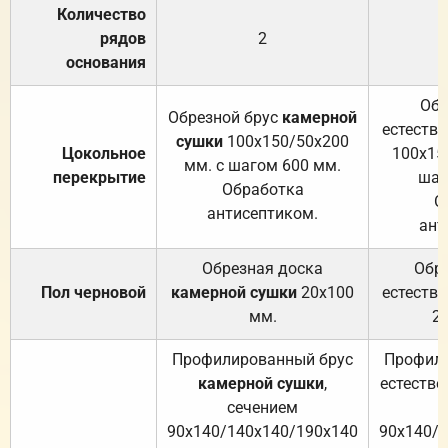
Количество
рядов
2
основания
Обр
Обрезной брус
камерной
естеств
сушки
100х150/50х200
Цокольное
100х15
мм. с шагом 600 мм.
перекрытие
шаг
Обработка
О
антисептиком.
ант
Обрезная доска
Обр
Пол черновой
камерной сушки
20х100
естеств
мм.
2
Профилированный брус
Профили
камерной сушки
,
естестве
сечением
с
90х140/140х140/190х140
90х140/