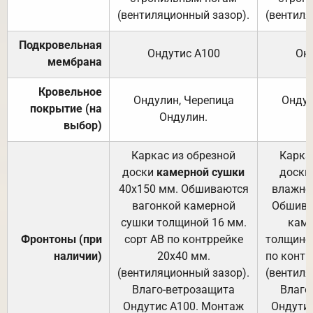
(вентиляционный зазор).
(вентиля
Подкровельная
Ондутис А100
Он
мембрана
Кровельное
Ондулин, Черепица
Ондул
покрытие (на
Ондулин.
выбор)
Каркас из обрезной
Карка
доски
камерной сушки
доски
40х150 мм. Обшиваются
влажно
вагонкой камерной
Обшива
сушки толщиной 16 мм.
каме
Фронтоны (при
сорт АВ по контррейке
толщиной
наличии)
20х40 мм.
по контр
(вентиляционный зазор).
(вентиля
Влаго-ветрозащита
Влаго
Ондутис А100. Монтаж
Ондути