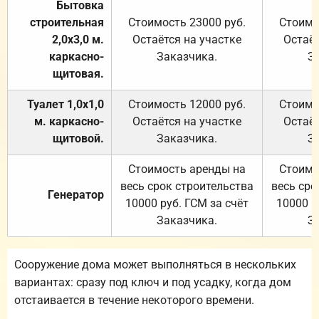
Бытовка
строительная
Стоимость 23000 руб.
Стоимо
2,0х3,0 м.
Остаётся на участке
Остаёт
каркасно-
Заказчика.
З
щитовая.
Туалет 1,0х1,0
Стоимость 12000 руб.
Стоимо
м. каркасно-
Остаётся на участке
Остаёт
щитовой.
Заказчика.
З
Стоимость аренды на
Стоимо
весь срок строительства
весь сро
Генератор
10000 руб. ГСМ за счёт
10000 р
Заказчика.
З
Сооружение дома может выполняться в нескольких
вариантах: сразу под ключ и под усадку, когда дом
отстаивается в течение некоторого времени.