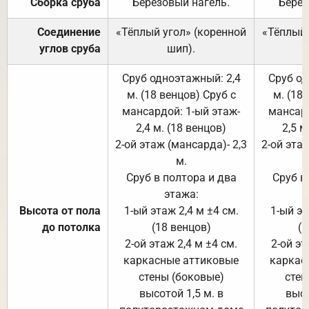
Сборка сруба
Берёзовый нагель.
Берёз
Соединение
«Тёплый угол» (коренной
«Тёплый 
углов сруба
шип).
Сруб одноэтажный: 2,4
Сруб од
м. (18 венцов) Сруб с
м. (18
мансардой: 1-ый этаж-
мансард
2,4 м. (18 венцов)
2,5 м
2-ой этаж (мансарда)- 2,3
2-ой этаж
м.
Сруб в полтора и два
Сруб в
этажа:
Высота от пола
1-ый этаж 2,4 м ±4 см.
1-ый эт
до потолка
(18 венцов)
(1
2-ой этаж 2,4 м ±4 см.
2-ой эт
каркасные аттиковые
каркас
стены (боковые)
стен
высотой 1,5 м. в
высо