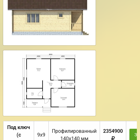
Под ключ
Профилированный
2354900
(с
9х9
За
140х140 мм