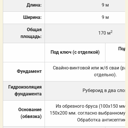
Длина:
9 м
Ширина:
9 м
Общая
2
170 м
площадь:
Под 
Под ключ (с отделкой)
Свайно-винтовой или ж/б сваи (р
Фундамент
отдельно).
Гидроизоляция
Рубероид в два слоя
фундамента
Из обрезного бруса (100х150 мм.
Основание
150х200 мм. согласно выбранному с
(обвязка)
Обработка антисептик