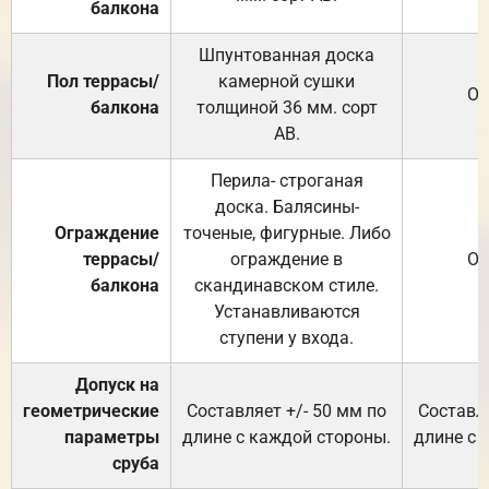
балкона
Шпунтованная доска
Пол террасы/
камерной сушки
От
балкона
толщиной 36 мм. сорт
АВ.
Перила- строганая
доска. Балясины-
Ограждение
точеные, фигурные. Либо
террасы/
ограждение в
От
балкона
скандинавском стиле.
Устанавливаются
ступени у входа.
Допуск на
геометрические
Составляет +/- 50 мм по
Составля
параметры
длине с каждой стороны.
длине с 
сруба