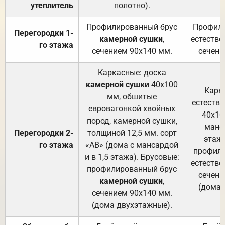
утеплитель
полотно).
п
Профилированный брус
Профили
Перегородки 1-
камерной сушки
,
естестве
го этажа
сечением 90х140 мм.
сечени
Каркасные: доска
камерной сушки
40х100
Карк
мм, обшитые
естеств
евровагонкой хвойных
40х10
пород, камерной сушки,
манса
Перегородки 2-
толщиной 12,5 мм. сорт
этажа
го этажа
«АВ» (дома с мансардой
профили
и в 1,5 этажа). Брусовые:
естестве
профилированный брус
сечени
камерной сушки
,
(дома 
сечением 90х140 мм.
(дома двухэтажные).