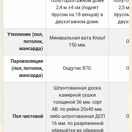
полутораэтажном доме
полутор
2,4 м ±4 см (поднят
2,5 м 
брусом на 18 венцов) в
брусом 
двухэтажном доме.
двухэ
Утепление (пол,
Минеральная вата
Knauf
потолок,
От
150
мм.
мансарда)
Пароизоляция
(пол, потолок,
Ондутис
R70
.
От
мансарда)
Шпунтованная доска
камерной сушки
толщиной 36 мм. сорт
АВ. по рейке 20х40 мм.
Пол чистовой
либо шпунтованная ДСП
От
16 мм. по разряженной
обрешётке из обрезной