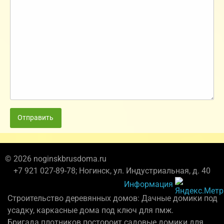
Отправить
© 2026 noginskbrusdoma.ru
+7 921 027-89-78; Ногинск, ул. Индустриальная, д. 40
Информация
Строительство деревянных домов: Дачные домики под
усадку, каркасные дома под ключ для пмж.
Бригада плотников постороит садовые домики для