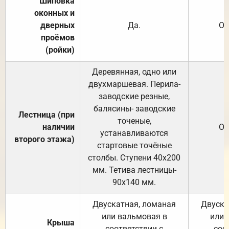
Шиповка
оконных и
дверных
Да.
От
проёмов
(ройки)
Деревянная, одно или
двухмаршевая. Перила-
заводские резные,
балясины- заводские
Лестница (при
точеные,
наличии
От
устанавливаются
второго этажа)
стартовые точёные
столбы. Ступени 40х200
мм. Тетива лестницы-
90х140 мм.
Двускатная, ломаная
Двуска
или вальмовая в
или 
Крыша
соответствии с
соо