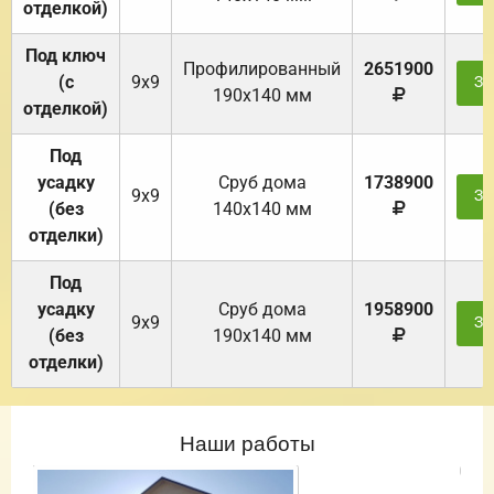
отделкой)
Под ключ
Профилированный
2651900
(с
9х9
За
190х140 мм
отделкой)
Под
усадку
Cруб дома
1738900
9х9
За
(без
140х140 мм
отделки)
Под
усадку
Cруб дома
1958900
9х9
За
(без
190х140 мм
отделки)
Наши работы