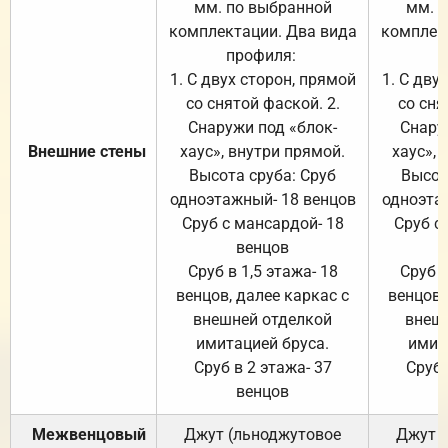
мм. по выбранной
мм. 
комплектации. Два вида
комплек
профиля:
п
1. С двух сторон, прямой
1. С дву
со снятой фаской. 2.
со сня
Снаружи под «блок-
Снару
Внешние стены
хаус», внутри прямой.
хаус», 
Высота сруба: Сруб
Высот
одноэтажный- 18 венцов
одноэта
Сруб с мансардой- 18
Сруб с
венцов
Сруб в 1,5 этажа- 18
Сруб в
венцов, далее каркас с
венцов,
внешней отделкой
внеш
имитацией бруса.
имит
Сруб в 2 этажа- 37
Сруб 
венцов
Межвенцовый
Джут (льноджутовое
Джут 