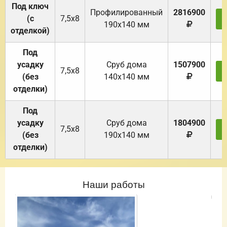
Под ключ
Профилированный
2816900
(с
7,5х8
190х140 мм
отделкой)
Под
усадку
Cруб дома
1507900
7,5х8
(без
140х140 мм
отделки)
Под
усадку
Cруб дома
1804900
7,5х8
(без
190х140 мм
отделки)
Наши работы