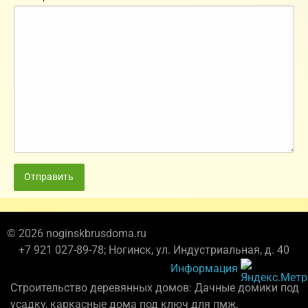
Отправить
© 2026 noginskbrusdoma.ru
+7 921 027-89-78; Ногинск, ул. Индустриальная, д. 40
Информация
Строительство деревянных домов: Дачные домики под
усадку, каркасные дома под ключ для пмж.