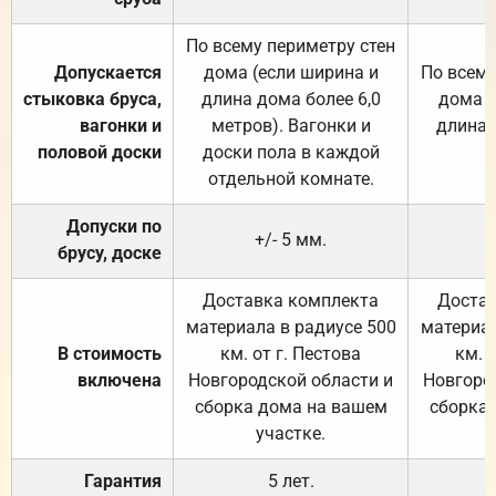
По всему периметру стен
Допускается
дома (если ширина и
По всему
стыковка бруса,
длина дома более 6,0
дома (
вагонки и
метров). Вагонки и
длина 
половой доски
доски пола в каждой
отдельной комнате.
Допуски по
+/- 5 мм.
брусу, доске
Доставка комплекта
Достав
материала в радиусе 500
материал
В стоимость
км. от г. Пестова
км. 
включена
Новгородской области и
Новгоро
сборка дома на вашем
сборка
участке.
Гарантия
5 лет.