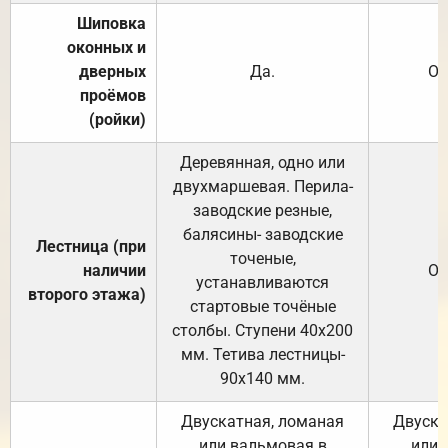
Шиповка
оконных и
дверных
Да.
От
проёмов
(ройки)
Деревянная, одно или
двухмаршевая. Перила-
заводские резные,
балясины- заводские
Лестница (при
точеные,
наличии
От
устанавливаются
второго этажа)
стартовые точёные
столбы. Ступени 40х200
мм. Тетива лестницы-
90х140 мм.
Двускатная, ломаная
Двуска
или вальмовая в
или 