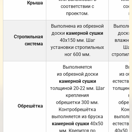
Крыша
соответствии с
соо
проектом.
п
Выполнена из обрезной
Выполне
доски
камерной сушки
доски
Стропильная
40х150 мм. Шаг
влажно
система
установки стропильных
Шаг
ног 600 мм.
стропиль
Выполняется
Вы
из обрезной доски
из об
камерной сушки
естеств
толщиной 20-22 мм. Шаг
толщино
крепления
к
обрешетки 300 мм.
обреш
Обрешётка
Контробрешётка
Конт
выполняется из бруска
выполня
камерной сушки
40х50
естеств
мм. Крепится по
40х50 м