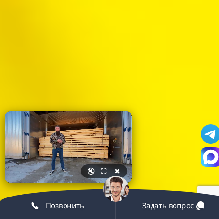
🔇
⛶
✖
Позвонить
Задать вопрос