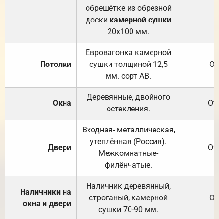
обрешётке из обрезной
доски
камерной сушки
20х100 мм.
Евровагонка камерной
Потолки
сушки толщиной 12,5
От
мм. сорт АВ.
Деревянные, двойного
Окна
От
остекления.
Входная- металлическая,
утеплённая (Россия).
Двери
От
Межкомнатные-
филёнчатые.
Наличник деревянный,
Наличники на
строганый, камерной
От
окна и двери
сушки 70-90 мм.