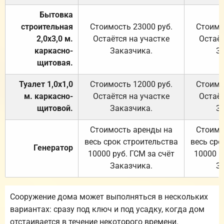
Бытовка
строительная
Стоимость 23000 руб.
Стоимо
2,0х3,0 м.
Остаётся на участке
Остаёт
каркасно-
Заказчика.
З
щитовая.
Туалет 1,0х1,0
Стоимость 12000 руб.
Стоимо
м. каркасно-
Остаётся на участке
Остаёт
щитовой.
Заказчика.
З
Стоимость аренды на
Стоимо
весь срок строительства
весь сро
Генератор
10000 руб. ГСМ за счёт
10000 р
Заказчика.
З
Сооружение дома может выполняться в нескольких
вариантах: сразу под ключ и под усадку, когда дом
отстаивается в течение некоторого времени.