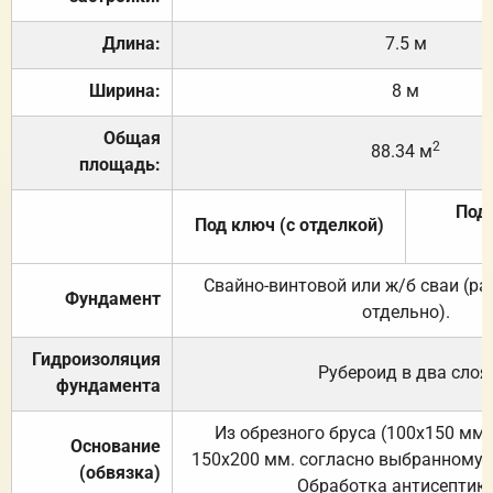
Длина:
7.5 м
Ширина:
8 м
Общая
2
88.34 м
площадь:
Под 
Под ключ (с отделкой)
Свайно-винтовой или ж/б сваи (р
Фундамент
отдельно).
Гидроизоляция
Рубероид в два слоя
фундамента
Из обрезного бруса (100х150 мм.
Основание
150х200 мм. согласно выбранному с
(обвязка)
Обработка антисептик