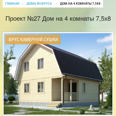
ГЛАВНАЯ
ДОМА ИЗ БРУСА
CURRENT:
ДОМ НА 4 КОМНАТЫ 7,5Х8
Проект №27 Дом на 4 комнаты 7,5х8
БРУС КАМЕРНОЙ СУШКИ