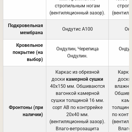
стропильным ногам
строп
(вентиляционный зазор).
(вентиля
Подкровельная
Ондутис А100
Он
мембрана
Кровельное
Ондулин, Черепица
Ондул
покрытие (на
Ондулин.
выбор)
Каркас из обрезной
Карка
доски
камерной сушки
доски
40х150 мм. Обшиваются
влажно
вагонкой камерной
Обшива
сушки толщиной 16 мм.
каме
Фронтоны (при
сорт АВ по контррейке
толщиной
наличии)
20х40 мм.
по контр
(вентиляционный зазор).
(вентиля
Влаго-ветрозащита
Влаго