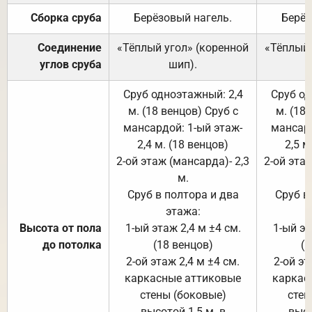
Сборка сруба
Берёзовый нагель.
Берёз
Соединение
«Тёплый угол» (коренной
«Тёплый 
углов сруба
шип).
Сруб одноэтажный: 2,4
Сруб од
м. (18 венцов) Сруб с
м. (18
мансардой: 1-ый этаж-
мансард
2,4 м. (18 венцов)
2,5 м
2-ой этаж (мансарда)- 2,3
2-ой этаж
м.
Сруб в полтора и два
Сруб в
этажа:
Высота от пола
1-ый этаж 2,4 м ±4 см.
1-ый эт
до потолка
(18 венцов)
(1
2-ой этаж 2,4 м ±4 см.
2-ой эт
каркасные аттиковые
каркас
стены (боковые)
стен
высотой 1,5 м. в
высо