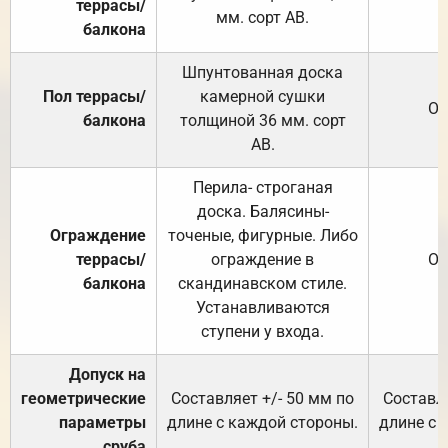
террасы/
мм. сорт АВ.
балкона
Шпунтованная доска
Пол террасы/
камерной сушки
От
балкона
толщиной 36 мм. сорт
АВ.
Перила- строганая
доска. Балясины-
Ограждение
точеные, фигурные. Либо
террасы/
ограждение в
От
балкона
скандинавском стиле.
Устанавливаются
ступени у входа.
Допуск на
геометрические
Составляет +/- 50 мм по
Составля
параметры
длине с каждой стороны.
длине с 
сруба