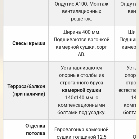
Ондутис А100. Монтаж
Ондути
вентиляционных
вент
решёток.
Ширина 400 мм.
Шир
Подшиваются вагонкой
Подшива
Свесы крыши
камерной сушки, сорт
камерн
АВ.
Устанавливаются
Уста
опорные столбы из
опорн
строганного бруса
строг
Терраса/балкон
камерной сушки
естеств
(при наличии)
140х140 мм. с
140
компенсационными
компе
болтами под усадку.
болтам
Отделка
Евровагонка камерной
потолка
сушки толщиной 12,5
От