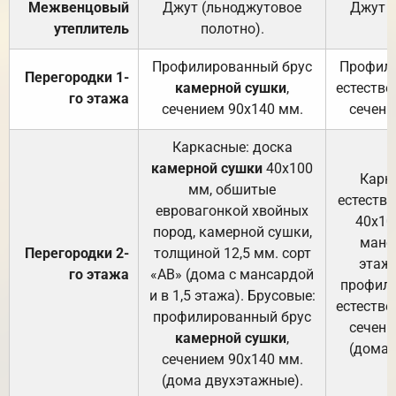
Межвенцовый
Джут (льноджутовое
Джут 
утеплитель
полотно).
п
Профилированный брус
Профили
Перегородки 1-
камерной сушки
,
естестве
го этажа
сечением 90х140 мм.
сечени
Каркасные: доска
камерной сушки
40х100
Карк
мм, обшитые
естеств
евровагонкой хвойных
40х10
пород, камерной сушки,
манса
Перегородки 2-
толщиной 12,5 мм. сорт
этажа
го этажа
«АВ» (дома с мансардой
профили
и в 1,5 этажа). Брусовые:
естестве
профилированный брус
сечени
камерной сушки
,
(дома 
сечением 90х140 мм.
(дома двухэтажные).