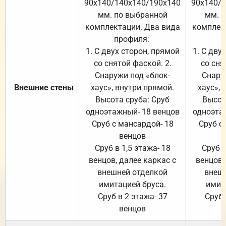
90х140/140х140/190х140
90х140/
мм. по выбранной
мм. 
комплектации. Два вида
комплек
профиля:
п
1. С двух сторон, прямой
1. С дву
со снятой фаской. 2.
со сня
Снаружи под «блок-
Снару
Внешние стены
хаус», внутри прямой.
хаус», 
Высота сруба: Сруб
Высот
одноэтажный- 18 венцов
одноэта
Сруб с мансардой- 18
Сруб с
венцов
Сруб в 1,5 этажа- 18
Сруб в
венцов, далее каркас с
венцов,
внешней отделкой
внеш
имитацией бруса.
имит
Сруб в 2 этажа- 37
Сруб 
венцов