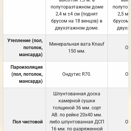
полутораэтажном доме
полутор
2,4 м ±4 см (поднят
2,5 м 
брусом на 18 венцов) в
брусом 
двухэтажном доме.
двухэ
Утепление (пол,
Минеральная вата
Knauf
потолок,
От
150
мм.
мансарда)
Пароизоляция
(пол, потолок,
Ондутис
R70
.
От
мансарда)
Шпунтованная доска
камерной сушки
толщиной 36 мм. сорт
АВ. по рейке 20х40 мм.
Пол чистовой
либо шпунтованная ДСП
От
16 мм. по разряженной