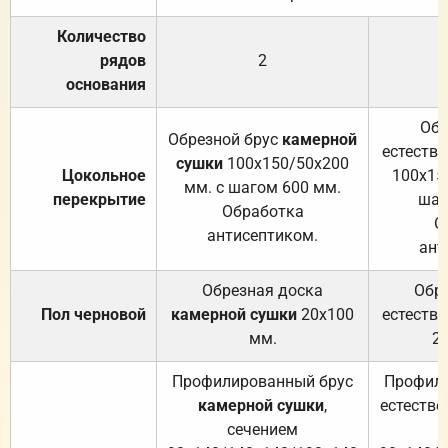
Количество
рядов
2
основания
Обр
Обрезной брус
камерной
естеств
сушки
100х150/50х200
Цокольное
100х15
мм. с шагом 600 мм.
перекрытие
шаг
Обработка
О
антисептиком.
ант
Обрезная доска
Обр
Пол черновой
камерной сушки
20х100
естеств
мм.
2
Профилированный брус
Профили
камерной сушки
,
естестве
сечением
с