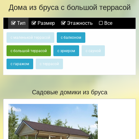
Дома из бруса с большой террасой
Тип
Размер
Этажность
Все
с маленькой террасой
с балконом
с большой террасой
с эркером
с сауной
с гаражом
с террасой
Садовые домики из бруса