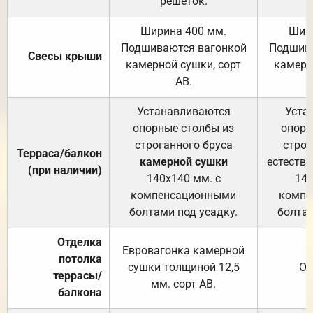
решёток.
Ширина 400 мм.
Шир
Подшиваются вагонкой
Подшива
Свесы крыши
камерной сушки, сорт
камерн
АВ.
Устанавливаются
Уста
опорные столбы из
опорн
строганного бруса
строг
Терраса/балкон
камерной сушки
естеств
(при наличии)
140х140 мм. с
140
компенсационными
компе
болтами под усадку.
болтам
Отделка
Евровагонка камерной
потолка
сушки толщиной 12,5
От
террасы/
мм. сорт АВ.
балкона