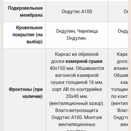
Подкровельная
Ондутис А100
Он
мембрана
Кровельное
Ондулин, Черепица
Ондул
покрытие (на
Ондулин.
выбор)
Каркас из обрезной
Карка
доски
камерной сушки
доски
40х150 мм. Обшиваются
влажно
вагонкой камерной
Обшива
сушки толщиной 16 мм.
каме
Фронтоны (при
сорт АВ по контррейке
толщиной
наличии)
20х40 мм.
по контр
(вентиляционный зазор).
(вентиля
Влаго-ветрозащита
Влаго
Ондутис А100. Монтаж
Ондути
вентиляционных
вент