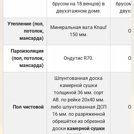
брусом на 18 венцов) в
брусом 
двухэтажном доме.
двухэ
Утепление (пол,
Минеральная вата
Knauf
потолок,
От
150
мм.
мансарда)
Пароизоляция
(пол, потолок,
Ондутис
R70
.
От
мансарда)
Шпунтованная доска
камерной сушки
толщиной 36 мм. сорт
АВ. по рейке 20х40 мм.
Пол чистовой
либо шпунтованная ДСП
От
16 мм. по разряженной
обрешётке из обрезной
доски
камерной сушки