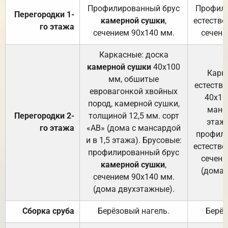
Профилированный брус
Профили
Перегородки 1-
камерной сушки
,
естестве
го этажа
сечением 90х140 мм.
сечени
Каркасные: доска
камерной сушки
40х100
Карк
мм, обшитые
естеств
евровагонкой хвойных
40х10
пород, камерной сушки,
манса
Перегородки 2-
толщиной 12,5 мм. сорт
этажа
го этажа
«АВ» (дома с мансардой
профили
и в 1,5 этажа). Брусовые:
естестве
профилированный брус
сечени
камерной сушки
,
(дома 
сечением 90х140 мм.
(дома двухэтажные).
Сборка сруба
Берёзовый нагель.
Берёз