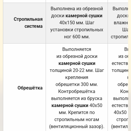
Выполнена из обрезной
Выполне
доски
камерной сушки
доски
Стропильная
40х150 мм. Шаг
влажно
система
установки стропильных
Шаг
ног 600 мм.
стропиль
Выполняется
Вы
из обрезной доски
из об
камерной сушки
естеств
толщиной 20-22 мм. Шаг
толщино
крепления
к
обрешетки 300 мм.
обреш
Обрешётка
Контробрешётка
Конт
выполняется из бруска
выполня
камерной сушки
40х50
естеств
мм. Крепится по
40х50 м
стропильным ногам
строп
(вентиляционный зазор).
(вентиля