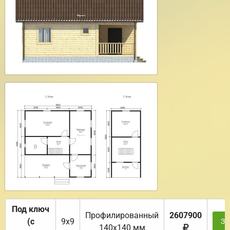
Под ключ
Профилированный
2607900
(с
9х9
За
140х140 мм