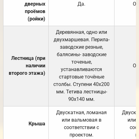
дверных
Да.
От
проёмов
(ройки)
Деревянная, одно или
двухмаршевая. Перила-
заводские резные,
балясины- заводские
Лестница (при
точеные,
наличии
От
устанавливаются
второго этажа)
стартовые точёные
столбы. Ступени 40х200
мм. Тетива лестницы-
90х140 мм.
Двускатная, ломаная
Двуска
или вальмовая в
или 
Крыша
соответствии с
соо
проектом.
п