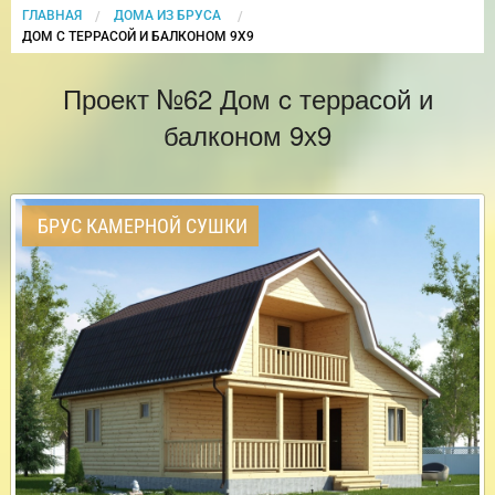
ГЛАВНАЯ
ДОМА ИЗ БРУСА
CURRENT:
ДОМ C ТЕРРАСОЙ И БАЛКОНОМ 9Х9
Проект №62 Дом c террасой и
балконом 9х9
БРУС КАМЕРНОЙ СУШКИ