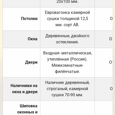
20х100 мм.
Евровагонка камерной
Потолки
сушки толщиной 12,5
От
мм. сорт АВ.
Деревянные, двойного
Окна
От
остекления.
Входная- металлическая,
утеплённая (Россия).
Двери
От
Межкомнатные-
филёнчатые.
Наличник деревянный,
Наличники на
строганый, камерной
От
окна и двери
сушки 70-90 мм.
Шиповка
оконных и