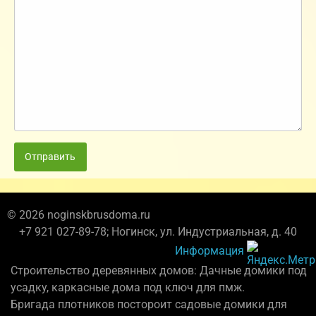
Отправить
© 2026 noginskbrusdoma.ru
+7 921 027-89-78; Ногинск, ул. Индустриальная, д. 40
Информация
Строительство деревянных домов: Дачные домики под
усадку, каркасные дома под ключ для пмж.
Бригада плотников постороит садовые домики для