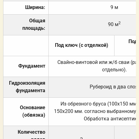
Ширина:
9 м
Общая
2
90 м
площадь:
Под 
Под ключ (с отделкой)
Свайно-винтовой или ж/б сваи (р
Фундамент
отдельно).
Гидроизоляция
Рубероид в два слоя
фундамента
Из обрезного бруса (100х150 мм.
Основание
150х200 мм. согласно выбранному с
(обвязка)
Обработка антисептик
Количество