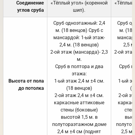
Соединение
«Тёплый угол» (коренной
«Тёплый 
углов сруба
шип).
Сруб одноэтажный: 2,4
Сруб од
м. (18 венцов) Сруб с
м. (18
мансардой: 1-ый этаж-
мансард
2,4 м. (18 венцов)
2,5 м
2-ой этаж (мансарда)- 2,3
2-ой этаж
м.
Сруб в полтора и два
Сруб в
этажа:
Высота от пола
1-ый этаж 2,4 м ±4 см.
1-ый эт
до потолка
(18 венцов)
(1
2-ой этаж 2,4 м ±4 см.
2-ой эт
каркасные аттиковые
каркас
стены (боковые)
стен
высотой 1,5 м. в
высо
полутораэтажном доме
полутор
2,4 м ±4 см (поднят
2,5 м 