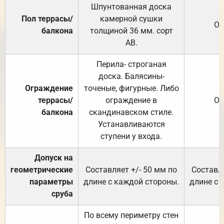
Шпунтованная доска
Пол террасы/
камерной сушки
От
балкона
толщиной 36 мм. сорт
АВ.
Перила- строганая
доска. Балясины-
Ограждение
точеные, фигурные. Либо
террасы/
ограждение в
От
балкона
скандинавском стиле.
Устанавливаются
ступени у входа.
Допуск на
геометрические
Составляет +/- 50 мм по
Составля
параметры
длине с каждой стороны.
длине с 
сруба
По всему периметру стен