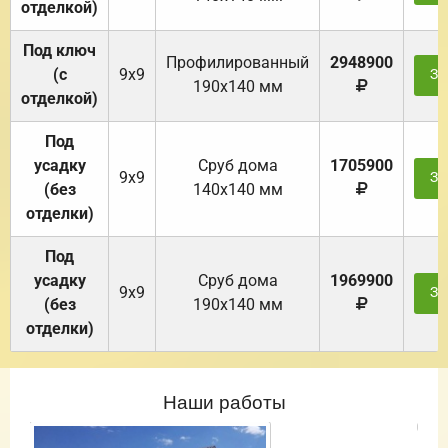
отделкой)
Под ключ
Профилированный
2948900
(с
9х9
За
190х140 мм
отделкой)
Под
усадку
Cруб дома
1705900
9х9
За
(без
140х140 мм
отделки)
Под
усадку
Cруб дома
1969900
9х9
За
(без
190х140 мм
отделки)
Наши работы