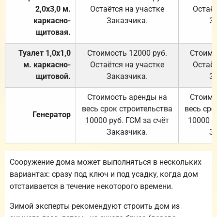
2,0х3,0 м.
Остаётся на участке
Остаёт
каркасно-
Заказчика.
З
щитовая.
Туалет 1,0х1,0
Стоимость 12000 руб.
Стоимо
м. каркасно-
Остаётся на участке
Остаёт
щитовой.
Заказчика.
З
Стоимость аренды на
Стоимо
весь срок строительства
весь сро
Генератор
10000 руб. ГСМ за счёт
10000 р
Заказчика.
З
Сооружение дома может выполняться в нескольких
вариантах: сразу под ключ и под усадку, когда дом
отстаивается в течение некоторого времени.
Зимой эксперты рекомендуют строить дом из