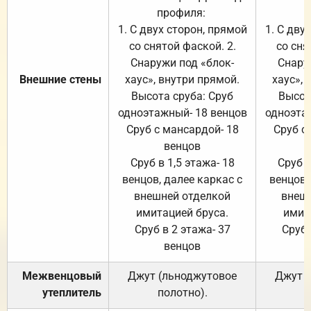
профиля:
п
1. С двух сторон, прямой
1. С дву
со снятой фаской. 2.
со сня
Снаружи под «блок-
Снару
Внешние стены
хаус», внутри прямой.
хаус», 
Высота сруба: Сруб
Высот
одноэтажный- 18 венцов
одноэта
Сруб с мансардой- 18
Сруб с
венцов
Сруб в 1,5 этажа- 18
Сруб в
венцов, далее каркас с
венцов,
внешней отделкой
внеш
имитацией бруса.
имит
Сруб в 2 этажа- 37
Сруб 
венцов
Межвенцовый
Джут (льноджутовое
Джут 
утеплитель
полотно).
п