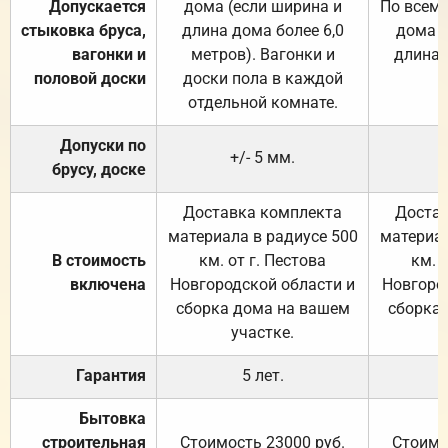
Допускается
дома (если ширина и
По всему
стыковка бруса,
длина дома более 6,0
дома (
вагонки и
метров). Вагонки и
длина 
половой доски
доски пола в каждой
отдельной комнате.
Допуски по
+/- 5 мм.
брусу, доске
Доставка комплекта
Достав
материала в радиусе 500
материал
В стоимость
км. от г. Пестова
км. 
включена
Новгородской области и
Новгоро
сборка дома на вашем
сборка
участке.
Гарантия
5 лет.
Бытовка
строительная
Стоимость 23000 руб.
Стоимо