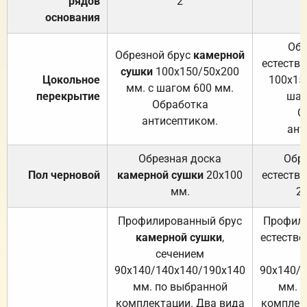
рядов
2
основания
Обр
Обрезной брус
камерной
естеств
сушки
100х150/50х200
Цокольное
100х15
мм. с шагом 600 мм.
перекрытие
шаг
Обработка
О
антисептиком.
ант
Обрезная доска
Обр
Пол черновой
камерной сушки
20х100
естеств
мм.
2
Профилированный брус
Профили
камерной сушки
,
естестве
сечением
с
90х140/140х140/190х140
90х140/
мм. по выбранной
мм. 
комплектации. Два вида
комплек