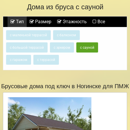
Дома из бруса с сауной
Тип
Размер
Этажность
Все
с маленькой террасой
с балконом
с большой террасой
с эркером
с сауной
с гаражом
с террасой
Брусовые дома под ключ в Ногинске для ПМЖ