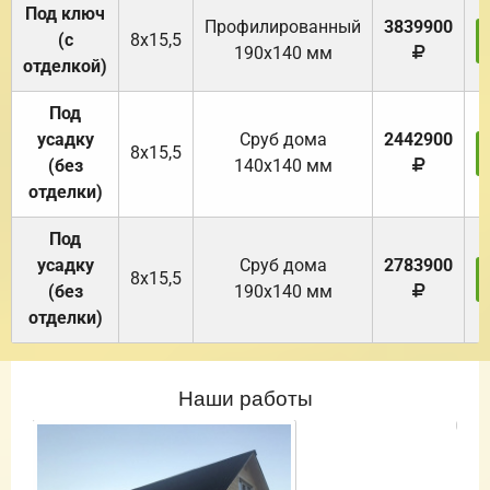
Под ключ
Профилированный
3839900
(с
8х15,5
190х140 мм
отделкой)
Под
усадку
Cруб дома
2442900
8х15,5
(без
140х140 мм
отделки)
Под
усадку
Cруб дома
2783900
8х15,5
(без
190х140 мм
отделки)
Наши работы