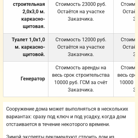
строительная
Стоимость 23000 руб.
Стоимо
2,0х3,0 м.
Остаётся на участке
Остаёт
каркасно-
Заказчика.
З
щитовая.
Туалет 1,0х1,0
Стоимость 12000 руб.
Стоимо
м. каркасно-
Остаётся на участке
Остаёт
щитовой.
Заказчика.
З
Стоимость аренды на
Стоимо
весь срок строительства
весь сро
Генератор
10000 руб. ГСМ за счёт
10000 р
Заказчика.
З
Сооружение дома может выполняться в нескольких
вариантах: сразу под ключ и под усадку, когда дом
отстаивается в течение некоторого времени.
Зимой эксперты рекомендуют строить дом из