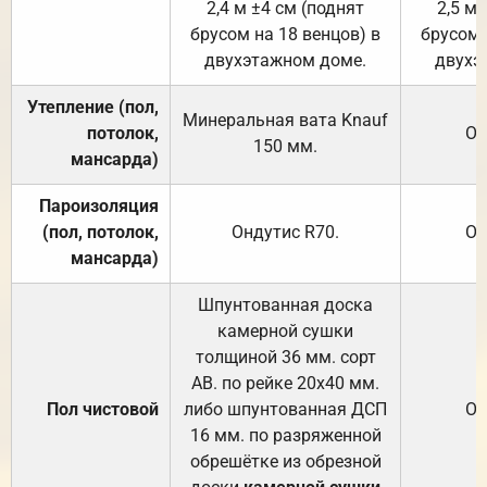
2,4 м ±4 см (поднят
2,5 м 
брусом на 18 венцов) в
брусом 
двухэтажном доме.
двухэ
Утепление (пол,
Минеральная вата
Knauf
потолок,
От
150
мм.
мансарда)
Пароизоляция
(пол, потолок,
Ондутис
R70
.
От
мансарда)
Шпунтованная доска
камерной сушки
толщиной 36 мм. сорт
АВ. по рейке 20х40 мм.
Пол чистовой
либо шпунтованная ДСП
От
16 мм. по разряженной
обрешётке из обрезной