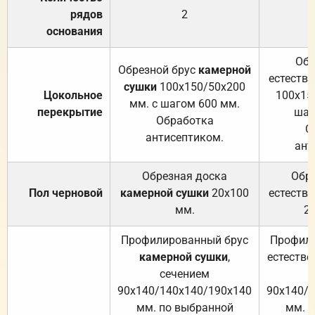
рядов
2
основания
Обр
Обрезной брус
камерной
естеств
сушки
100х150/50х200
Цокольное
100х15
мм. с шагом 600 мм.
перекрытие
шаг
Обработка
О
антисептиком.
ант
Обрезная доска
Обр
Пол черновой
камерной сушки
20х100
естеств
мм.
2
Профилированный брус
Профили
камерной сушки
,
естестве
сечением
с
90х140/140х140/190х140
90х140/
мм. по выбранной
мм. 