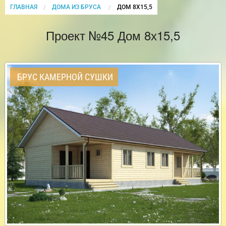
ГЛАВНАЯ
ДОМА ИЗ БРУСА
CURRENT:
ДОМ 8Х15,5
Проект №45 Дом 8х15,5
БРУС КАМЕРНОЙ СУШКИ