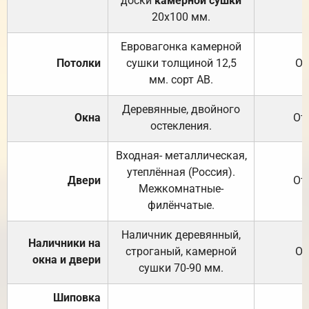
доски
камерной сушки
20х100 мм.
Евровагонка камерной
Потолки
сушки толщиной 12,5
От
мм. сорт АВ.
Деревянные, двойного
Окна
От
остекления.
Входная- металлическая,
утеплённая (Россия).
Двери
От
Межкомнатные-
филёнчатые.
Наличник деревянный,
Наличники на
строганый, камерной
От
окна и двери
сушки 70-90 мм.
Шиповка