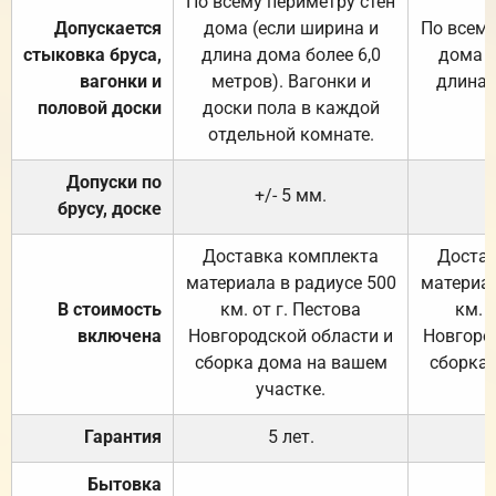
По всему периметру стен
Допускается
дома (если ширина и
По всему
стыковка бруса,
длина дома более 6,0
дома (
вагонки и
метров). Вагонки и
длина 
половой доски
доски пола в каждой
отдельной комнате.
Допуски по
+/- 5 мм.
брусу, доске
Доставка комплекта
Достав
материала в радиусе 500
материал
В стоимость
км. от г. Пестова
км. 
включена
Новгородской области и
Новгоро
сборка дома на вашем
сборка
участке.
Гарантия
5 лет.
Бытовка