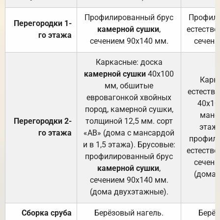
Профилированный брус
Профили
Перегородки 1-
камерной сушки
,
естестве
го этажа
сечением 90х140 мм.
сечени
Каркасные: доска
камерной сушки
40х100
Карк
мм, обшитые
естеств
евровагонкой хвойных
40х10
пород, камерной сушки,
манса
Перегородки 2-
толщиной 12,5 мм. сорт
этажа
го этажа
«АВ» (дома с мансардой
профили
и в 1,5 этажа). Брусовые:
естестве
профилированный брус
сечени
камерной сушки
,
(дома 
сечением 90х140 мм.
(дома двухэтажные).
Сборка сруба
Берёзовый нагель.
Берёз