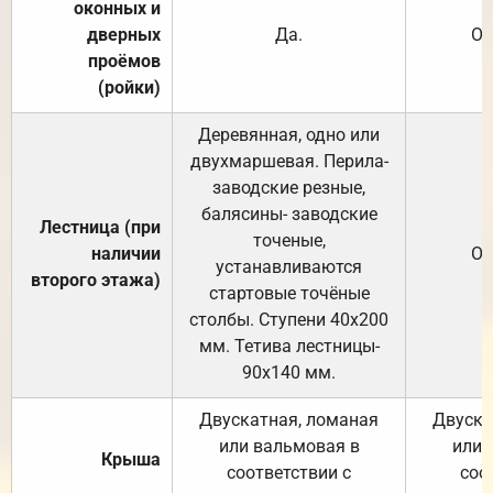
оконных и
дверных
Да.
От
проёмов
(ройки)
Деревянная, одно или
двухмаршевая. Перила-
заводские резные,
балясины- заводские
Лестница (при
точеные,
наличии
От
устанавливаются
второго этажа)
стартовые точёные
столбы. Ступени 40х200
мм. Тетива лестницы-
90х140 мм.
Двускатная, ломаная
Двуска
или вальмовая в
или 
Крыша
соответствии с
соо