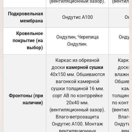
(вентиляционный зазор).
(вентиля
Подкровельная
Ондутис А100
Он
мембрана
Кровельное
Ондулин, Черепица
Ондул
покрытие (на
Ондулин.
выбор)
Каркас из обрезной
Карка
доски
камерной сушки
доски
40х150 мм. Обшиваются
влажно
вагонкой камерной
Обшива
сушки толщиной 16 мм.
каме
Фронтоны (при
сорт АВ по контррейке
толщиной
наличии)
20х40 мм.
по контр
(вентиляционный зазор).
(вентиля
Влаго-ветрозащита
Влаго
Ондутис А100. Монтаж
Ондути
вентиляционных
вент