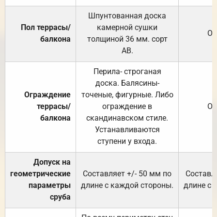
Шпунтованная доска
Пол террасы/
камерной сушки
От
балкона
толщиной 36 мм. сорт
АВ.
Перила- строганая
доска. Балясины-
Ограждение
точеные, фигурные. Либо
террасы/
ограждение в
От
балкона
скандинавском стиле.
Устанавливаются
ступени у входа.
Допуск на
геометрические
Составляет +/- 50 мм по
Составля
параметры
длине с каждой стороны.
длине с 
сруба