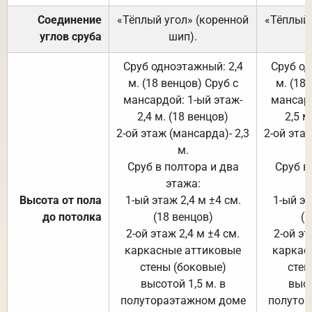
Соединение
«Тёплый угол» (коренной
«Тёплый 
углов сруба
шип).
Сруб одноэтажный: 2,4
Сруб од
м. (18 венцов) Сруб с
м. (18
мансардой: 1-ый этаж-
мансард
2,4 м. (18 венцов)
2,5 м
2-ой этаж (мансарда)- 2,3
2-ой этаж
м.
Сруб в полтора и два
Сруб в
этажа:
Высота от пола
1-ый этаж 2,4 м ±4 см.
1-ый эт
до потолка
(18 венцов)
(1
2-ой этаж 2,4 м ±4 см.
2-ой эт
каркасные аттиковые
каркас
стены (боковые)
стен
высотой 1,5 м. в
высо
полутораэтажном доме
полутор