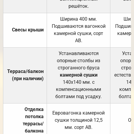
решёток.
Ширина 400 мм.
Шир
Подшиваются вагонкой
Подшива
Свесы крыши
камерной сушки, сорт
камерн
АВ.
Устанавливаются
Уста
опорные столбы из
опорн
строганного бруса
строг
Терраса/балкон
камерной сушки
естеств
(при наличии)
140х140 мм. с
140
компенсационными
компе
болтами под усадку.
болтам
Отделка
Евровагонка камерной
потолка
сушки толщиной 12,5
От
террасы/
мм. сорт АВ.
балкона