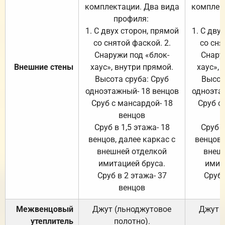
комплектации. Два вида
комплек
профиля:
п
1. С двух сторон, прямой
1. С дву
со снятой фаской. 2.
со сня
Снаружи под «блок-
Снару
Внешние стены
хаус», внутри прямой.
хаус», 
Высота сруба: Сруб
Высот
одноэтажный- 18 венцов
одноэта
Сруб с мансардой- 18
Сруб с
венцов
Сруб в 1,5 этажа- 18
Сруб в
венцов, далее каркас с
венцов,
внешней отделкой
внеш
имитацией бруса.
имит
Сруб в 2 этажа- 37
Сруб 
венцов
Межвенцовый
Джут (льноджутовое
Джут 
утеплитель
полотно).
п