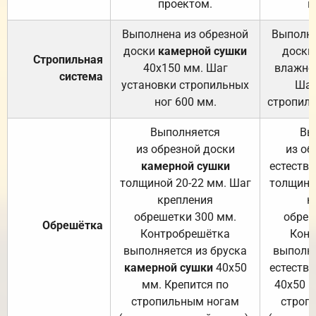
проектом.
п
Выполнена из обрезной
Выполне
доски
камерной сушки
доски
Стропильная
40х150 мм. Шаг
влажно
система
установки стропильных
Шаг
ног 600 мм.
стропиль
Выполняется
Вы
из обрезной доски
из об
камерной сушки
естеств
толщиной 20-22 мм. Шаг
толщино
крепления
к
обрешетки 300 мм.
обреш
Обрешётка
Контробрешётка
Конт
выполняется из бруска
выполня
камерной сушки
40х50
естеств
мм. Крепится по
40х50 м
стропильным ногам
строп