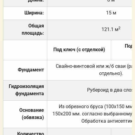
Ширина:
15 м
Общая
2
121.1 м
площадь:
Под 
Под ключ (с отделкой)
Свайно-винтовой или ж/б сваи (р
Фундамент
отдельно).
Гидроизоляция
Рубероид в два слоя
фундамента
Из обрезного бруса (100х150 мм.
Основание
150х200 мм. согласно выбранному с
(обвязка)
Обработка антисептик
Количество