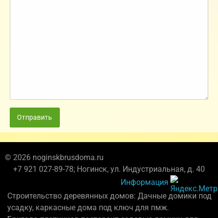
Отправить
© 2026 noginskbrusdoma.ru
+7 921 027-89-78; Ногинск, ул. Индустриальная, д. 40
Информация
Строительство деревянных домов: Дачные домики под
усадку, каркасные дома под ключ для пмж.