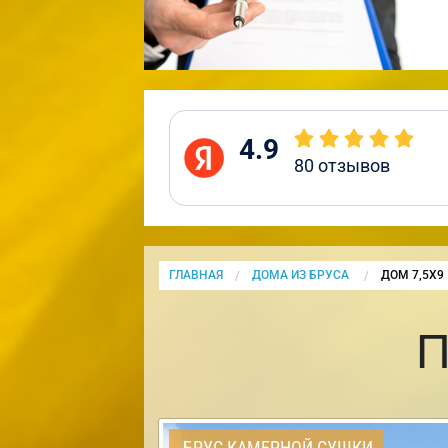
4.9
80
отзывов
ГЛАВНАЯ
ДОМА ИЗ БРУСА
CURRENT:
ДОМ 7,5Х9
П
БРУС КАМЕРНОЙ СУШКИ