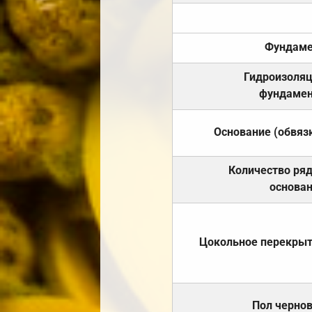
Фундаме
Гидроизоля
фундамен
Основание (обвяз
Количество ря
основа
Цокольное перекры
Пол черно