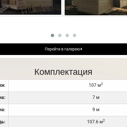
Перейти в галерею
Комплектация
2
ки:
107 м
на:
7 м
на:
9 м
2
дь:
107.6 м