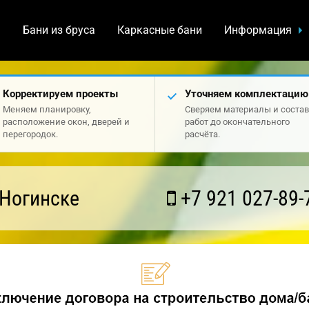
а
Бани из бруса
Каркасные бани
Информация
Корректируем проекты
Уточняем комплектацию
Меняем планировку,
Сверяем материалы и состав
расположение окон, дверей и
работ до окончательного
перегородок.
расчёта.
 Ногинске
+7 921 027-89-