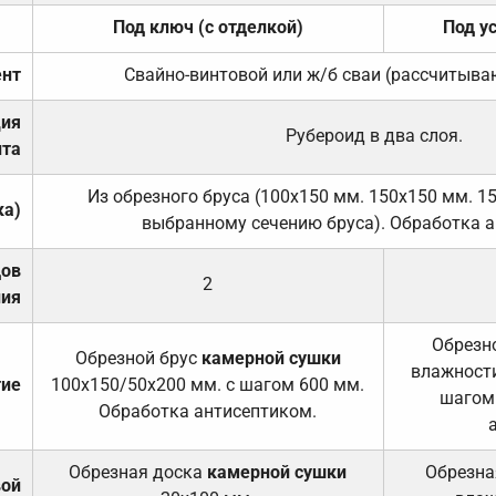
Под ключ (с отделкой)
Под у
нт
Свайно-винтовой или ж/б сваи (рассчитыва
ция
Рубероид в два слоя.
та
Из обрезного бруса (100х150 мм. 150х150 мм. 1
ка)
выбранному сечению бруса). Обработка а
дов
2
ния
Обрезно
Обрезной брус
камерной сушки
влажности
тие
100х150/50х200 мм. с шагом 600 мм.
шагом
Обработка антисептиком.
Обрезная доска
камерной сушки
Обрезна
вой