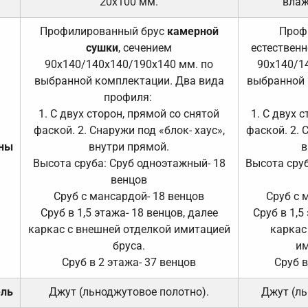
20х100 мм.
влаж
Профилированный брус
камерной
Проф
сушки
, сечением
естественн
90х140/140х140/190х140 мм. по
90х140/1
выбранной комплектации. Два вида
выбранной 
профиля:
1. С двух сторон, прямой со снятой
1. С двух 
фаской. 2. Снаружи под «блок- хаус»,
фаской. 2. 
ены
внутри прямой.
в
Высота сруба: Сруб одноэтажный- 18
Высота сруб
венцов
Сруб с мансардой- 18 венцов
Сруб с 
Сруб в 1,5 этажа- 18 венцов, далее
Сруб в 1,5
каркас с внешней отделкой имитацией
каркас
бруса.
им
Сруб в 2 этажа- 37 венцов
Сруб в
ель
Джут (льноджутовое полотно).
Джут (ль