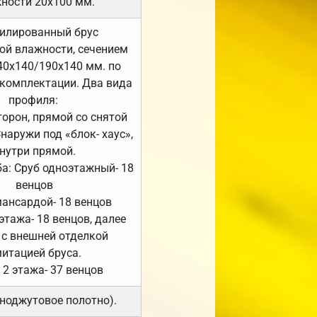
ности 20х100 мм.
илированный брус
ой влажности, сечением
40х140/190х140 мм. по
комплектации. Два вида
профиля:
сторон, прямой со снятой
Снаружи под «блок- хаус»,
нутри прямой.
а: Сруб одноэтажный- 18
венцов
мансардой- 18 венцов
 этажа- 18 венцов, далее
 с внешней отделкой
итацией бруса.
 2 этажа- 37 венцов
ноджутовое полотно).