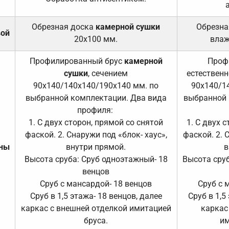
Обрезная доска
камерной сушки
Обрезна
вой
20х100 мм.
влаж
Профилированный брус
камерной
Проф
сушки
, сечением
естественн
90х140/140х140/190х140 мм. по
90х140/1
выбранной комплектации. Два вида
выбранной 
профиля:
1. С двух сторон, прямой со снятой
1. С двух 
фаской. 2. Снаружи под «блок- хаус»,
фаской. 2. 
ены
внутри прямой.
в
Высота сруба: Сруб одноэтажный- 18
Высота сруб
венцов
Сруб с мансардой- 18 венцов
Сруб с 
Сруб в 1,5 этажа- 18 венцов, далее
Сруб в 1,5
каркас с внешней отделкой имитацией
каркас
бруса.
им