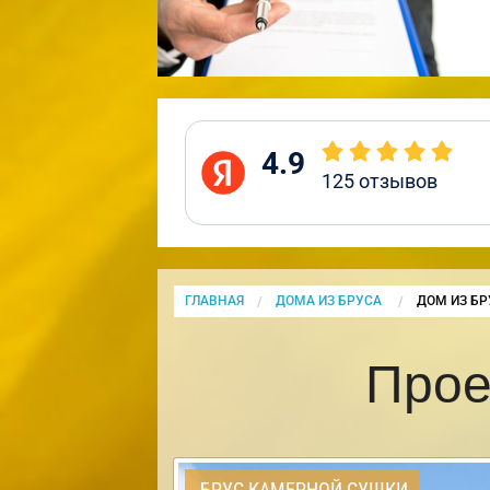
4.9
125
отзывов
ГЛАВНАЯ
ДОМА ИЗ БРУСА
CURRENT:
ДОМ ИЗ БР
Прое
БРУС КАМЕРНОЙ СУШКИ