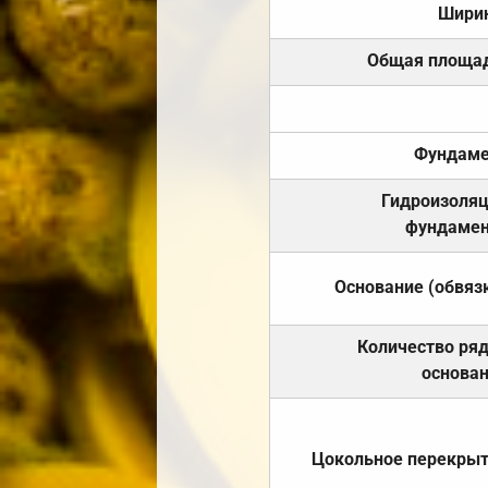
Шири
Общая площа
Фундаме
Гидроизоля
фундамен
Основание (обвяз
Количество ря
основа
Цокольное перекры