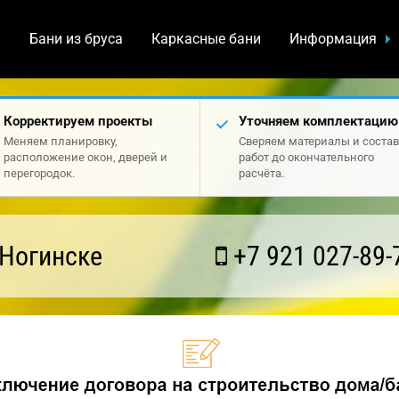
а
Бани из бруса
Каркасные бани
Информация
Корректируем проекты
Уточняем комплектацию
Меняем планировку,
Сверяем материалы и состав
расположение окон, дверей и
работ до окончательного
перегородок.
расчёта.
 Ногинске
+7 921 027-89-