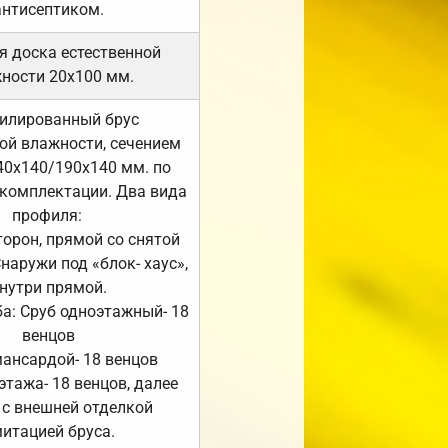
антисептиком.
я доска естественной
ности 20х100 мм.
илированный брус
ой влажности, сечением
40х140/190х140 мм. по
комплектации. Два вида
профиля:
сторон, прямой со снятой
Снаружи под «блок- хаус»,
нутри прямой.
а: Сруб одноэтажный- 18
венцов
мансардой- 18 венцов
 этажа- 18 венцов, далее
 с внешней отделкой
итацией бруса.