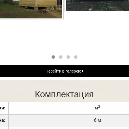
Перейти в галерею
Комплектация
2
ки:
м
на:
6 м