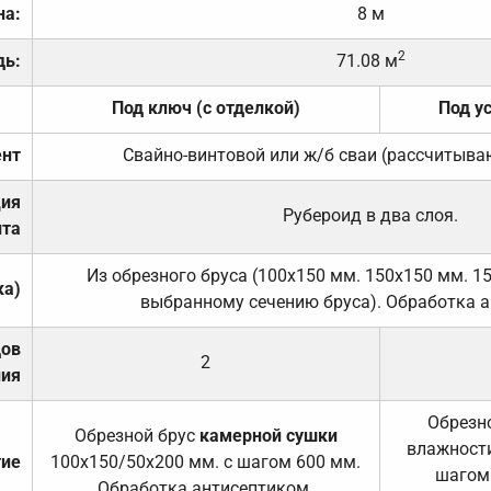
на:
8 м
2
дь:
71.08 м
Под ключ (с отделкой)
Под у
нт
Свайно-винтовой или ж/б сваи (рассчитыва
ция
Рубероид в два слоя.
та
Из обрезного бруса (100х150 мм. 150х150 мм. 1
ка)
выбранному сечению бруса). Обработка а
дов
2
ния
Обрезно
Обрезной брус
камерной сушки
влажности
тие
100х150/50х200 мм. с шагом 600 мм.
шагом
Обработка антисептиком.