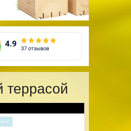
4.9
37
отзывов
й террасой
расой