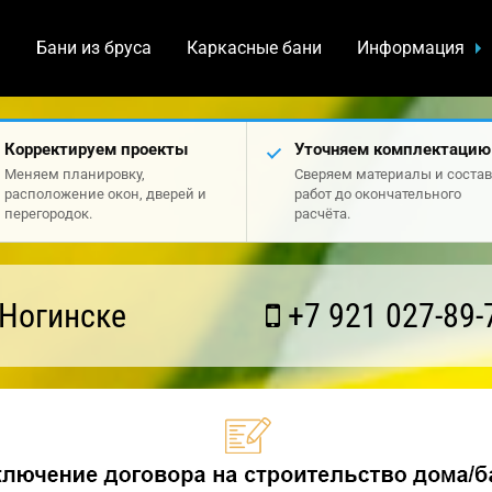
а
Бани из бруса
Каркасные бани
Информация
Корректируем проекты
Уточняем комплектацию
Меняем планировку,
Сверяем материалы и состав
расположение окон, дверей и
работ до окончательного
перегородок.
расчёта.
 Ногинске
+7 921 027-89-