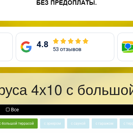
4.8
53
отзывов
руса 4х10 с большо
Все
с большой террасой
с эркером
с сауной
с гаражом
с тер