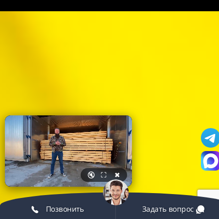
🔇
⛶
✖
Позвонить
Задать вопрос