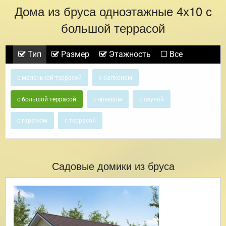
Дома из бруса одноэтажные 4х10 с
большой террасой
Тип
Размер
Этажность
Все
с маленькой террасой
с балконом
с большой террасой
с эркером
с сауной
с гаражом
с террасой
Садовые домики из бруса