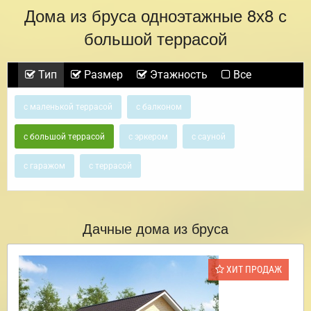
Дома из бруса одноэтажные 8х8 с
большой террасой
Тип
Размер
Этажность
Все
с маленькой террасой
с балконом
с большой террасой
с эркером
с сауной
с гаражом
с террасой
Дачные дома из бруса
ХИТ ПРОДАЖ