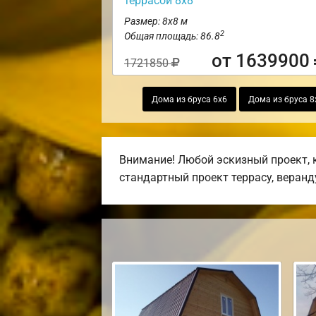
террасой 8х8
Размер: 8х8 м
2
Общая площадь: 86.8
от 1639900
1721850
Дома из бруса 6х6
Дома из бруса 8
Внимание! Любой эскизный проект, 
стандартный проект террасу, веранду