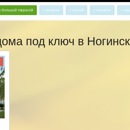
с большой террасой
с эркером
с сауной
с гаражом
с тер
дома под ключ в Ногинс
Ж