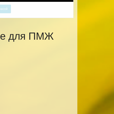
расой
ке для ПМЖ