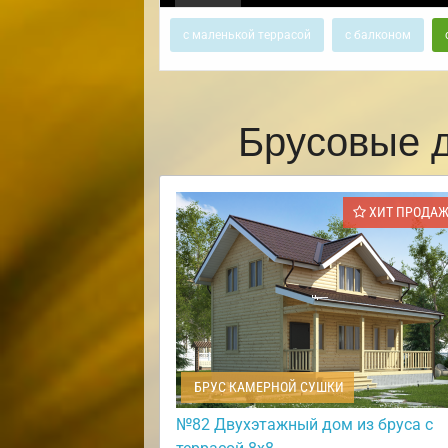
с маленькой террасой
с балконом
Брусовые 
ХИТ ПРОДА
БРУС КАМЕРНОЙ СУШКИ
№82 Двухэтажный дом из бруса с