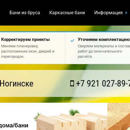
а
Бани из бруса
Каркасные бани
Информация
Корректируем проекты
Уточняем комплектацию
Меняем планировку,
Сверяем материалы и состав
расположение окон, дверей и
работ до окончательного
перегородок.
расчёта.
 Ногинске
+7 921 027-89-