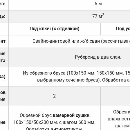
на:
6 м
2
дь:
77 м
Под ключ (с отделкой)
Под у
нт
Свайно-винтовой или ж/б сваи (рассчитыва
ция
Рубероид в два слоя.
та
Из обрезного бруса (100х150 мм. 150х150 мм. 1
ка)
выбранному сечению бруса). Обработка а
дов
2
ния
Обрезно
Обрезной брус
камерной сушки
влажности
тие
100х150/50х200 мм. с шагом 600 мм.
шагом
Обработка антисептиком.