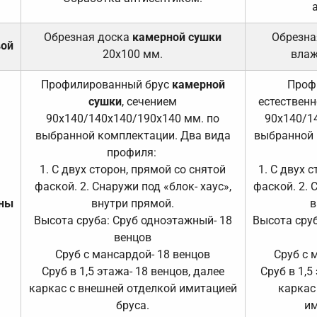
Обрезная доска
камерной сушки
Обрезна
вой
20х100 мм.
влаж
Профилированный брус
камерной
Проф
сушки
, сечением
естественн
90х140/140х140/190х140 мм. по
90х140/1
выбранной комплектации. Два вида
выбранной 
профиля:
1. С двух сторон, прямой со снятой
1. С двух 
фаской. 2. Снаружи под «блок- хаус»,
фаской. 2. 
ены
внутри прямой.
в
Высота сруба: Сруб одноэтажный- 18
Высота сруб
венцов
Сруб с мансардой- 18 венцов
Сруб с 
Сруб в 1,5 этажа- 18 венцов, далее
Сруб в 1,5
каркас с внешней отделкой имитацией
каркас
бруса.
им