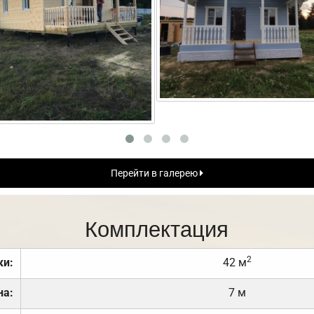
Перейти в галерею
Комплектация
2
ки:
42 м
на:
7 м