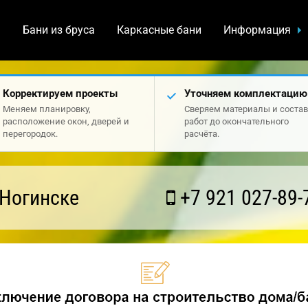
а
Бани из бруса
Каркасные бани
Информация
Корректируем проекты
Уточняем комплектацию
Меняем планировку,
Сверяем материалы и состав
расположение окон, дверей и
работ до окончательного
перегородок.
расчёта.
 Ногинске
+7 921 027-89-