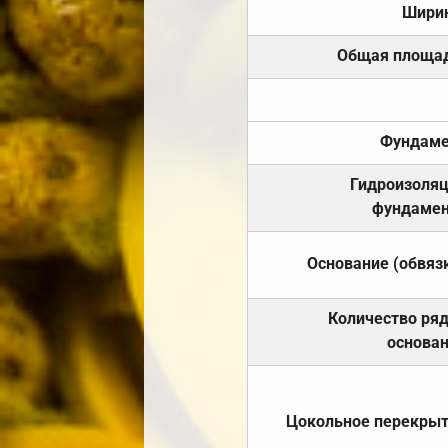
Шири
Общая площа
Фундаме
Гидроизоля
фундамен
Основание (обвяз
Количество ря
основа
Цокольное перекры