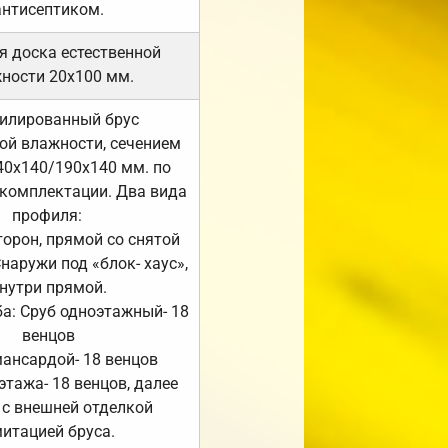
антисептиком.
я доска естественной
ности 20х100 мм.
илированный брус
ой влажности, сечением
40х140/190х140 мм. по
комплектации. Два вида
профиля:
сторон, прямой со снятой
Снаружи под «блок- хаус»,
нутри прямой.
а: Сруб одноэтажный- 18
венцов
мансардой- 18 венцов
 этажа- 18 венцов, далее
 с внешней отделкой
итацией бруса.