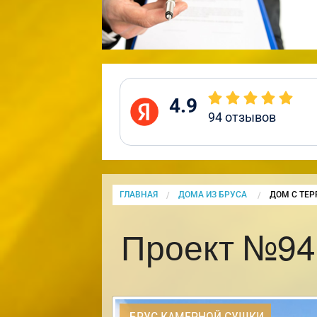
4.9
94
отзывов
ГЛАВНАЯ
ДОМА ИЗ БРУСА
CURRENT:
ДОМ С ТЕР
Проект №94 
БРУС КАМЕРНОЙ СУШКИ