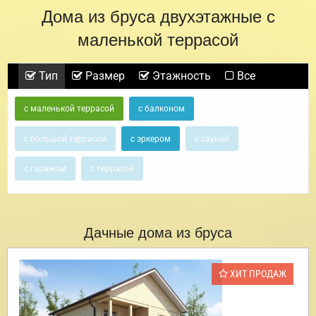
Дома из бруса двухэтажные с
маленькой террасой
Тип
Размер
Этажность
Все
с маленькой террасой
с балконом
с большой террасой
с эркером
с сауной
с гаражом
с террасой
Дачные дома из бруса
ХИТ ПРОДАЖ