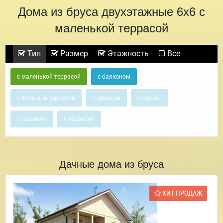
Дома из бруса двухэтажные 6х6 с
маленькой террасой
Тип
Размер
Этажность
Все
с маленькой террасой
с балконом
с большой террасой
с эркером
с сауной
с гаражом
с террасой
Дачные дома из бруса
ХИТ ПРОДАЖ