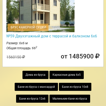
БРУС КАМЕРНОЙ СУШКИ
№59 Двухэтажный дом с террасой и балконом 6х6
Размер: 6х6 м
2
Общая площадь: 66
от 1485900
1560150
Дома из бруса
Каркасные дома 6х5
Бани из бруса с мансардой
Бани из бруса 10х8
Бани из бруса 12х6
Маленькие бани из бруса