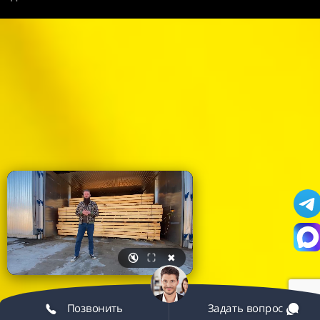
🔇
⛶
✖
Позвонить
Задать вопрос