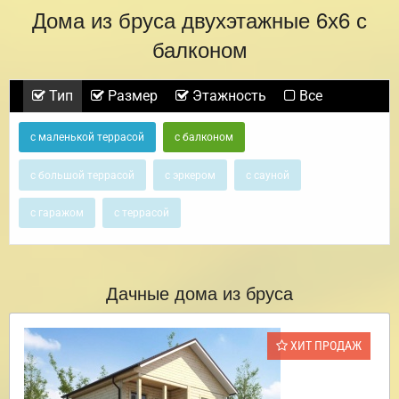
Дома из бруса двухэтажные 6х6 с
балконом
Тип
Размер
Этажность
Все
с маленькой террасой
с балконом
с большой террасой
с эркером
с сауной
с гаражом
с террасой
Дачные дома из бруса
ХИТ ПРОДАЖ