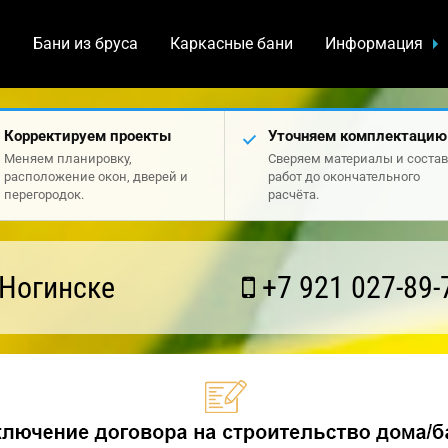
а
Бани из бруса
Каркасные бани
Информация
Корректируем проекты
Уточняем комплектацию
Меняем планировку,
Сверяем материалы и состав
расположение окон, дверей и
работ до окончательного
перегородок.
расчёта.
 Ногинске
+7 921 027-89-