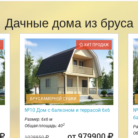
Дачные дома из бруса
Ж
ХИТ ПРОДАЖ
БРУС КАМЕРНОЙ СУШКИ
№10 Дом с балконом и террасой 6х6
№
б
Размер: 6х6 м
2
Общая площадь: 40
Ра
Об
от 979900
1028850