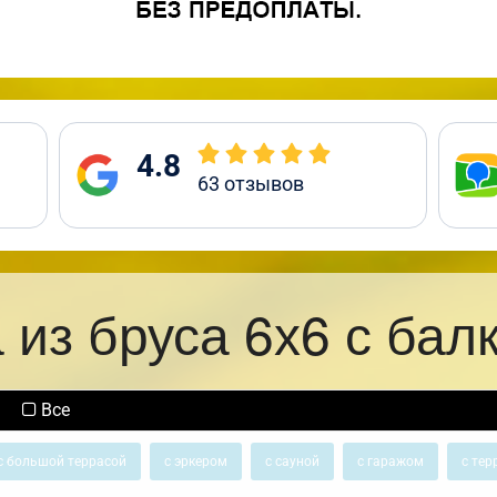
4.8
63
отзывов
 из бруса 6х6 с бал
Все
с большой террасой
с эркером
с сауной
с гаражом
с тер