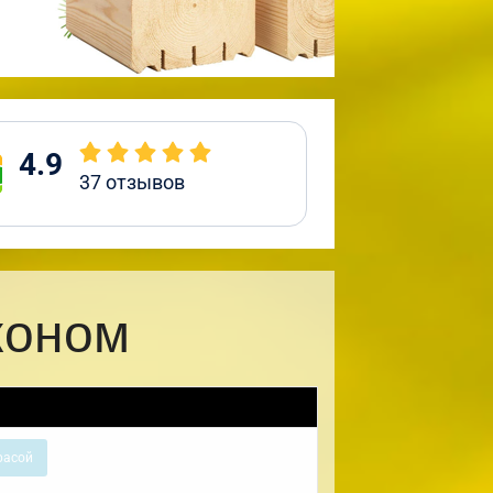
4.9
37
отзывов
коном
расой