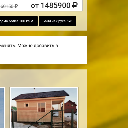
от 1485900
560150
дома более 100 кв.м.
Бани из бруса 5х8
оменять. Можно добавить в