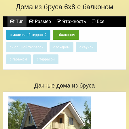
Дома из бруса 6х8 с балконом
Тип
Размер
Этажность
Все
с маленькой террасой
с балконом
с большой террасой
с эркером
с сауной
с гаражом
с террасой
Дачные дома из бруса