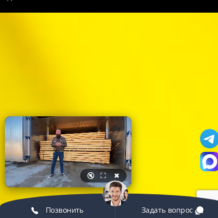
🔇
⛶
✖
Позвонить
Задать вопрос