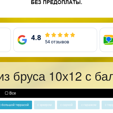
4.8
54
отзывов
из бруса 10х12 с ба
Все
с большой террасой
с эркером
с сауной
с гаражом
с тер