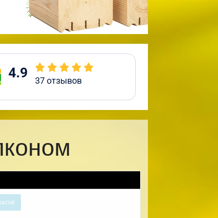
4.9
37
отзывов
лконом
расой