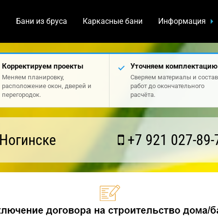
а
Бани из бруса
Каркасные бани
Информация
Корректируем проекты
Уточняем комплектацию
Меняем планировку,
Сверяем материалы и состав
расположение окон, дверей и
работ до окончательного
перегородок.
расчёта.
 Ногинске
+7 921 027-89-