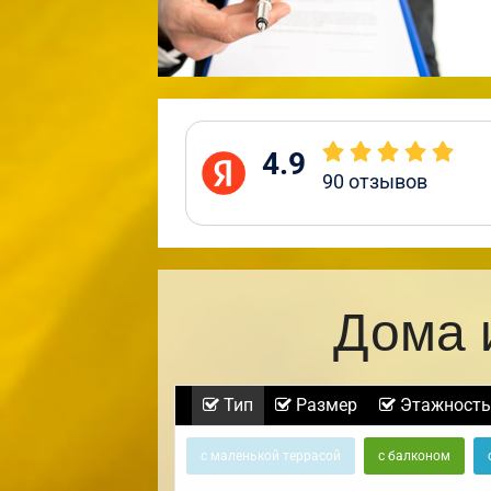
4.9
90
отзывов
Дома 
Тип
Размер
Этажность
с маленькой террасой
с балконом