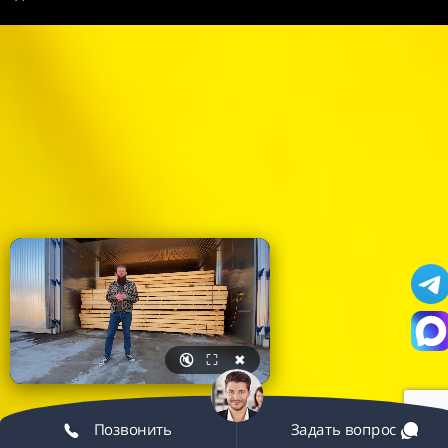
🔇
⛶
✖
Позвонить
Задать вопрос