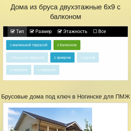
Дома из бруса двухэтажные 6х9 с
балконом
Тип
Размер
Этажность
Все
с маленькой террасой
с балконом
с большой террасой
с эркером
с сауной
с гаражом
с террасой
Брусовые дома под ключ в Ногинске для ПМЖ