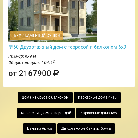
БРУС КАМЕРНОЙ СУШКИ
№60 Двухэтажный дом с террасой и балконом 6х9
Размер: 6х9 м
2
Общая площадь: 104.6
от 2167900
Дома из бруса с балконом
Каркасные дома 4х10
Каркасные дома с верандой
Каркасные дома 6х5
Бани из бруса
Двухэтажные бани из бруса