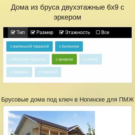
Дома из бруса двухэтажные 6х9 с
эркером
Тип
Размер
Этажность
Все
с маленькой террасой
с балконом
с большой террасой
с эркером
с сауной
с гаражом
с террасой
Брусовые дома под ключ в Ногинске для ПМЖ