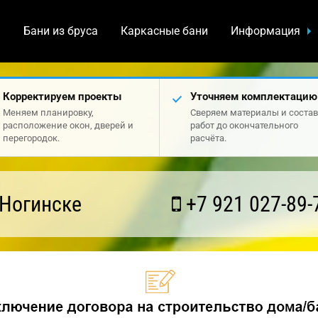
а
Бани из бруса
Каркасные бани
Информация
Корректируем проекты
Уточняем комплектацию
Меняем планировку,
Сверяем материалы и состав
расположение окон, дверей и
работ до окончательного
перегородок.
расчёта.
 Ногинске
+7 921 027-89-