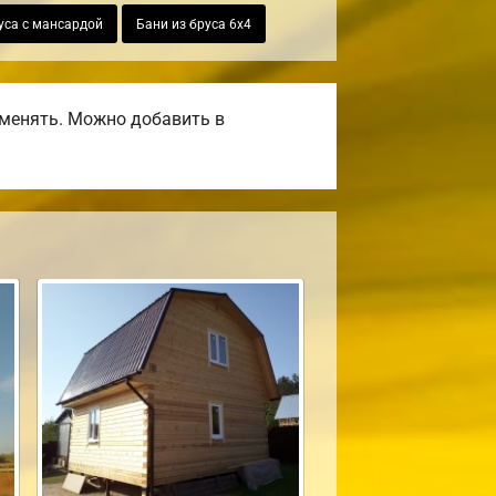
уса с мансардой
Бани из бруса 6х4
оменять. Можно добавить в