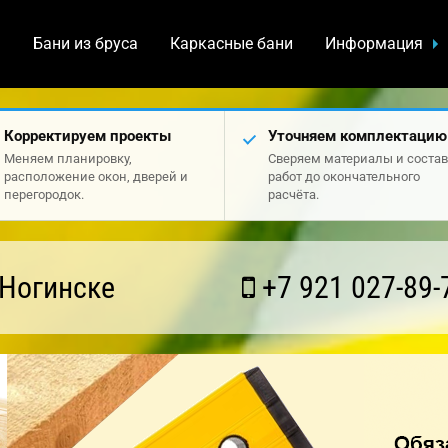
а
Бани из бруса
Каркасные бани
Информация
Корректируем проекты
Уточняем комплектацию
Меняем планировку,
Сверяем материалы и состав
расположение окон, дверей и
работ до окончательного
перегородок.
расчёта.
 Ногинске
+7 921 027-89-