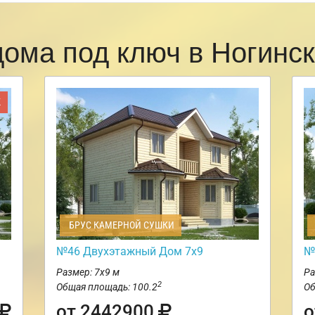
дома под ключ в Ногинс
Ж
БРУС КАМЕРНОЙ СУШКИ
№46 Двухэтажный Дом 7х9
№
Размер: 7х9 м
Ра
2
Общая площадь: 100.2
Об
от 2442900
о