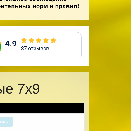
4.9
37
отзывов
ые 7х9
расой