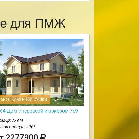
ке для ПМЖ
БРУС КАМЕРНОЙ СУШКИ
64 Дом с террасой и эркером 7х9
змер: 7х9 м
2
щая площадь: 96
т 2277900