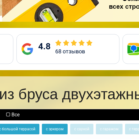
4.8
68
отзывов
из бруса двухэтажн
Все
с большой террасой
с эркером
с сауной
с гаражом
с тер