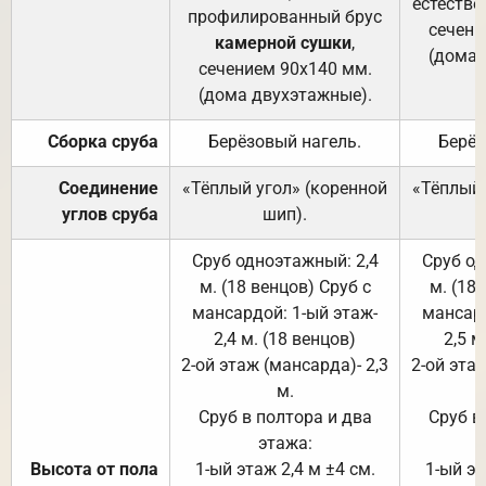
естестве
профилированный брус
сечени
камерной сушки
,
(дома 
сечением 90х140 мм.
(дома двухэтажные).
Сборка сруба
Берёзовый нагель.
Берёз
Соединение
«Тёплый угол» (коренной
«Тёплый 
углов сруба
шип).
Сруб одноэтажный: 2,4
Сруб од
м. (18 венцов) Сруб с
м. (18
мансардой: 1-ый этаж-
мансард
2,4 м. (18 венцов)
2,5 м
2-ой этаж (мансарда)- 2,3
2-ой этаж
м.
Сруб в полтора и два
Сруб в
этажа:
Высота от пола
1-ый этаж 2,4 м ±4 см.
1-ый эт