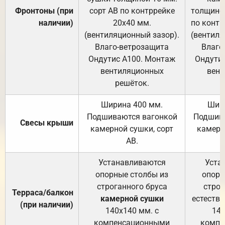
Фронтоны (при
сорт АВ по контррейке
толщиной
наличии)
20х40 мм.
по контр
(вентиляционный зазор).
(вентиля
Влаго-ветрозащита
Влаго
Ондутис А100. Монтаж
Ондути
вентиляционных
вент
решёток.
Ширина 400 мм.
Шир
Подшиваются вагонкой
Подшива
Свесы крыши
камерной сушки, сорт
камерн
АВ.
Устанавливаются
Уста
опорные столбы из
опорн
строганного бруса
строг
Терраса/балкон
камерной сушки
естеств
(при наличии)
140х140 мм. с
140
компенсационными
компе