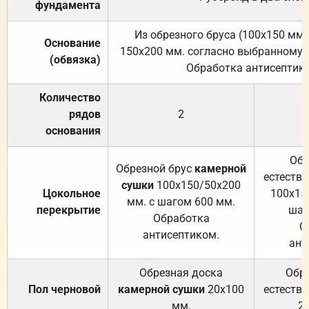
фундамента
Из обрезного бруса (100х150 мм.
Основание
150х200 мм. согласно выбранному с
(обвязка)
Обработка антисептик
Количество
рядов
2
основания
Обр
Обрезной брус
камерной
естеств
сушки
100х150/50х200
Цокольное
100х15
мм. с шагом 600 мм.
перекрытие
шаг
Обработка
О
антисептиком.
ант
Обрезная доска
Обр
Пол черновой
камерной сушки
20х100
естеств
мм.
2