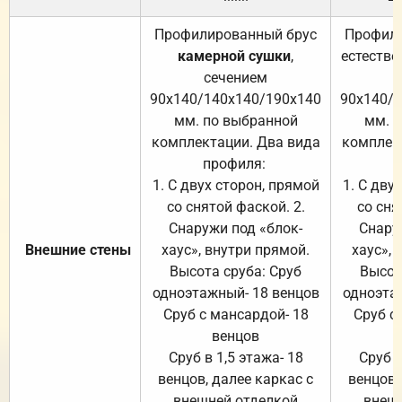
Профилированный брус
Профили
камерной сушки
,
естестве
сечением
с
90х140/140х140/190х140
90х140/
мм. по выбранной
мм. 
комплектации. Два вида
комплек
профиля:
п
1. С двух сторон, прямой
1. С дву
со снятой фаской. 2.
со сня
Снаружи под «блок-
Снару
Внешние стены
хаус», внутри прямой.
хаус», 
Высота сруба: Сруб
Высот
одноэтажный- 18 венцов
одноэта
Сруб с мансардой- 18
Сруб с
венцов
Сруб в 1,5 этажа- 18
Сруб в
венцов, далее каркас с
венцов,
внешней отделкой
внеш