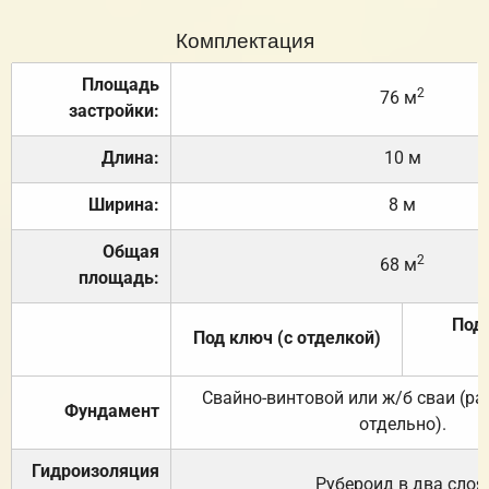
Комплектация
Площадь
2
76 м
застройки:
Длина:
10 м
Ширина:
8 м
Общая
2
68 м
площадь:
Под 
Под ключ (с отделкой)
Свайно-винтовой или ж/б сваи (р
Фундамент
отдельно).
Гидроизоляция
Рубероид в два слоя