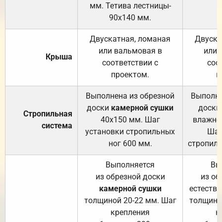
мм. Тетива лестницы-
90х140 мм.
Двускатная, ломаная
Двуска
или вальмовая в
или 
Крыша
соответствии с
соо
проектом.
п
Выполнена из обрезной
Выполне
доски
камерной сушки
доски
Стропильная
40х150 мм. Шаг
влажно
система
установки стропильных
Шаг
ног 600 мм.
стропиль
Выполняется
Вы
из обрезной доски
из об
камерной сушки
естеств
толщиной 20-22 мм. Шаг
толщино
крепления
к