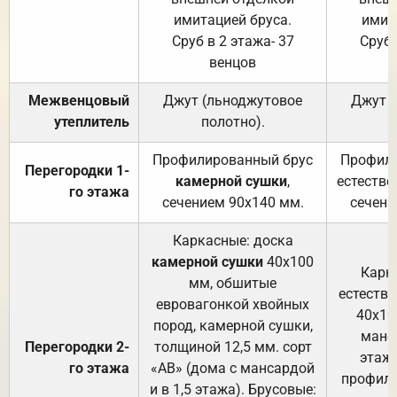
имитацией бруса.
имит
Сруб в 2 этажа- 37
Сруб 
венцов
Межвенцовый
Джут (льноджутовое
Джут 
утеплитель
полотно).
п
Профилированный брус
Профили
Перегородки 1-
камерной сушки
,
естестве
го этажа
сечением 90х140 мм.
сечени
Каркасные: доска
камерной сушки
40х100
Карк
мм, обшитые
естеств
евровагонкой хвойных
40х10
пород, камерной сушки,
манса
Перегородки 2-
толщиной 12,5 мм. сорт
этажа
го этажа
«АВ» (дома с мансардой
профили
и в 1,5 этажа). Брусовые: