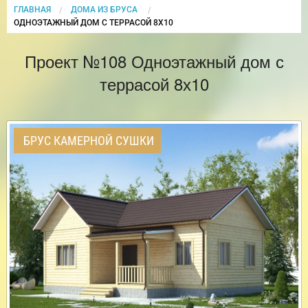
ГЛАВНАЯ
ДОМА ИЗ БРУСА
CURRENT:
ОДНОЭТАЖНЫЙ ДОМ С ТЕРРАСОЙ 8Х10
Проект №108 Одноэтажный дом с
террасой 8х10
БРУС КАМЕРНОЙ СУШКИ