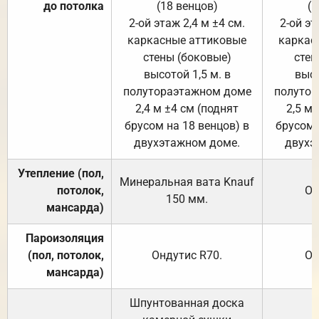
до потолка
(18 венцов)
(1
2-ой этаж 2,4 м ±4 см.
2-ой эт
каркасные аттиковые
каркас
стены (боковые)
стен
высотой 1,5 м. в
высо
полутораэтажном доме
полутор
2,4 м ±4 см (поднят
2,5 м 
брусом на 18 венцов) в
брусом 
двухэтажном доме.
двухэ
Утепление (пол,
Минеральная вата
Knauf
потолок,
От
150
мм.
мансарда)
Пароизоляция
(пол, потолок,
Ондутис
R70
.
От
мансарда)
Шпунтованная доска