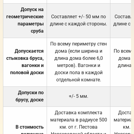
Допуск на
геометрические
Составляет +/- 50 мм по
Составля
параметры
длине с каждой стороны.
длине с 
сруба
По всему периметру стен
Допускается
дома (если ширина и
По всему
стыковка бруса,
длина дома более 6,0
дома (
вагонки и
метров). Вагонки и
длина 
половой доски
доски пола в каждой
отдельной комнате.
Допуски по
+/- 5 мм.
брусу, доске
Доставка комплекта
Достав
материала в радиусе 500
материал
В стоимость
км. от г. Пестова
км. 