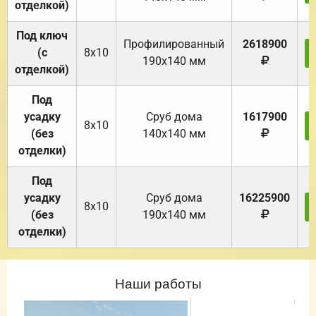
отделкой)
Под ключ
Профилированный
2618900
(с
8х10
190х140 мм
отделкой)
Под
усадку
Cруб дома
1617900
8х10
(без
140х140 мм
отделки)
Под
усадку
Cруб дома
16225900
8х10
(без
190х140 мм
отделки)
Наши работы