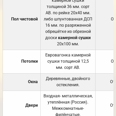
камерной сушки
толщиной 36 мм. сорт
АВ. по рейке 20х40 мм.
Пол чистовой
либо шпунтованная ДСП
От
16 мм. по разряженной
обрешётке из обрезной
доски
камерной сушки
20х100 мм.
Евровагонка камерной
Потолки
сушки толщиной 12,5
От
мм. сорт АВ.
Деревянные, двойного
Окна
От
остекления.
Входная- металлическая,
утеплённая (Россия).
Двери
От
Межкомнатные-
филёнчатые.