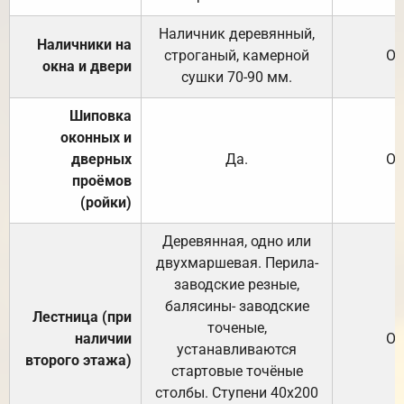
Наличник деревянный,
Наличники на
строганый, камерной
От
окна и двери
сушки 70-90 мм.
Шиповка
оконных и
дверных
Да.
От
проёмов
(ройки)
Деревянная, одно или
двухмаршевая. Перила-
заводские резные,
балясины- заводские
Лестница (при
точеные,
наличии
От
устанавливаются
второго этажа)
стартовые точёные
столбы. Ступени 40х200