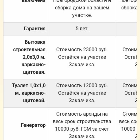
включена
Новгородской области и
Новгоро
сборка дома на вашем
сборка
участке.
Гарантия
5 лет.
Бытовка
строительная
Стоимость 23000 руб.
Стоимо
2,0х3,0 м.
Остаётся на участке
Остаёт
каркасно-
Заказчика.
З
щитовая.
Туалет 1,0х1,0
Стоимость 12000 руб.
Стоимо
м. каркасно-
Остаётся на участке
Остаёт
щитовой.
Заказчика.
З
Стоимость аренды на
Стоимо
весь срок строительства
весь сро
Генератор
10000 руб. ГСМ за счёт
10000 р
Заказчика.
З