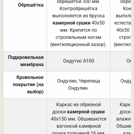
обрешетки 300 мм.
обреш
Обрешётка
Контробрешётка
Конт
выполняется из бруска
выполня
камерной сушки
40х50
естеств
мм. Крепится по
40х50 м
стропильным ногам
строп
(вентиляционный зазор).
(вентиля
Подкровельная
Ондутис А100
Он
мембрана
Кровельное
Ондулин, Черепица
Ондул
покрытие (на
Ондулин.
выбор)
Каркас из обрезной
Карка
доски
камерной сушки
доски
40х150 мм. Обшиваются
влажно
вагонкой камерной
Обшива
сушки толщиной 16 мм.
каме