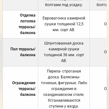
болтами под усадку.
болтам
Отделка
Евровагонка камерной
потолка
сушки толщиной 12,5
От
террасы/
мм. сорт АВ.
балкона
Шпунтованная доска
Пол террасы/
камерной сушки
От
балкона
толщиной 36 мм. сорт
АВ.
Перила- строганая
доска. Балясины-
Ограждение
точеные, фигурные. Либо
террасы/
ограждение в
От
балкона
скандинавском стиле.
Устанавливаются
ступени у входа.