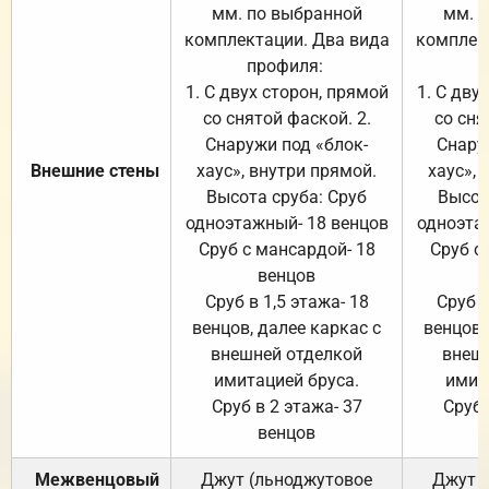
мм. по выбранной
мм. 
комплектации. Два вида
комплек
профиля:
п
1. С двух сторон, прямой
1. С дву
со снятой фаской. 2.
со сня
Снаружи под «блок-
Снару
Внешние стены
хаус», внутри прямой.
хаус», 
Высота сруба: Сруб
Высот
одноэтажный- 18 венцов
одноэта
Сруб с мансардой- 18
Сруб с
венцов
Сруб в 1,5 этажа- 18
Сруб в
венцов, далее каркас с
венцов,
внешней отделкой
внеш
имитацией бруса.
имит
Сруб в 2 этажа- 37
Сруб 
венцов
Межвенцовый
Джут (льноджутовое
Джут 