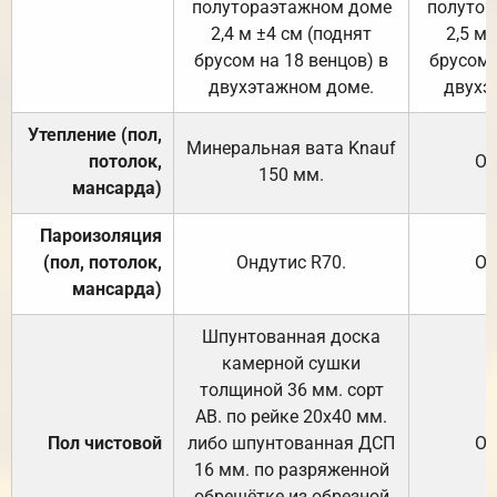
полутораэтажном доме
полутор
2,4 м ±4 см (поднят
2,5 м 
брусом на 18 венцов) в
брусом 
двухэтажном доме.
двухэ
Утепление (пол,
Минеральная вата
Knauf
потолок,
От
150
мм.
мансарда)
Пароизоляция
(пол, потолок,
Ондутис
R70
.
От
мансарда)
Шпунтованная доска
камерной сушки
толщиной 36 мм. сорт
АВ. по рейке 20х40 мм.
Пол чистовой
либо шпунтованная ДСП
От
16 мм. по разряженной
обрешётке из обрезной