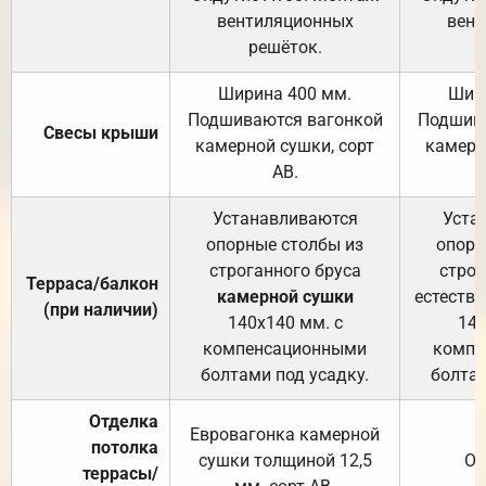
вентиляционных
вент
решёток.
Ширина 400 мм.
Шир
Подшиваются вагонкой
Подшива
Свесы крыши
камерной сушки, сорт
камерн
АВ.
Устанавливаются
Уста
опорные столбы из
опорн
строганного бруса
строг
Терраса/балкон
камерной сушки
естеств
(при наличии)
140х140 мм. с
140
компенсационными
компе
болтами под усадку.
болтам
Отделка
Евровагонка камерной
потолка
сушки толщиной 12,5
От
террасы/