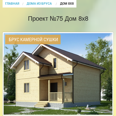
ГЛАВНАЯ
ДОМА ИЗ БРУСА
CURRENT:
ДОМ 8Х8
Проект №75 Дом 8х8
БРУС КАМЕРНОЙ СУШКИ