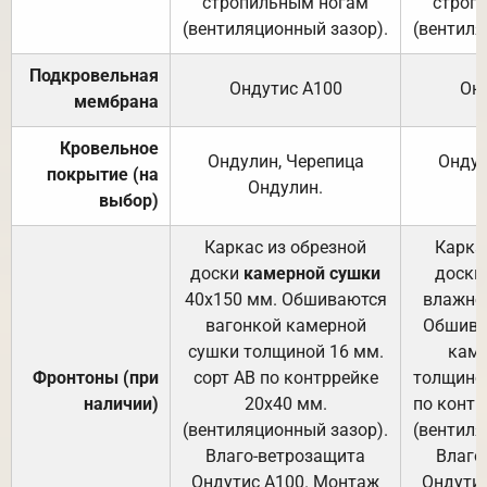
стропильным ногам
строп
(вентиляционный зазор).
(вентиля
Подкровельная
Ондутис А100
Он
мембрана
Кровельное
Ондулин, Черепица
Ондул
покрытие (на
Ондулин.
выбор)
Каркас из обрезной
Карка
доски
камерной сушки
доски
40х150 мм. Обшиваются
влажно
вагонкой камерной
Обшива
сушки толщиной 16 мм.
каме
Фронтоны (при
сорт АВ по контррейке
толщиной
наличии)
20х40 мм.
по контр
(вентиляционный зазор).
(вентиля
Влаго-ветрозащита
Влаго
Ондутис А100. Монтаж
Ондути