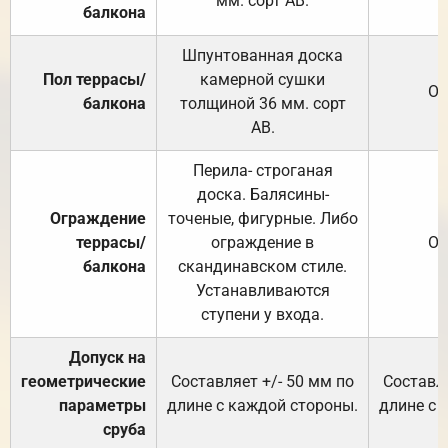
мм. сорт АВ.
балкона
Шпунтованная доска
Пол террасы/
камерной сушки
От
балкона
толщиной 36 мм. сорт
АВ.
Перила- строганая
доска. Балясины-
Ограждение
точеные, фигурные. Либо
террасы/
ограждение в
От
балкона
скандинавском стиле.
Устанавливаются
ступени у входа.
Допуск на
геометрические
Составляет +/- 50 мм по
Составля
параметры
длине с каждой стороны.
длине с 
сруба