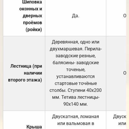
Шиповка
оконных и
дверных
Да.
От
проёмов
(ройки)
Деревянная, одно или
двухмаршевая. Перила-
заводские резные,
балясины- заводские
Лестница (при
точеные,
наличии
От
устанавливаются
второго этажа)
стартовые точёные
столбы. Ступени 40х200
мм. Тетива лестницы-
90х140 мм.
Двускатная, ломаная
Двуска
или вальмовая в
или 
Крыша