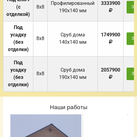
Профилированный
3333900
(с
8х8
За
190х140 мм
отделкой)
Под
усадку
Cруб дома
1749900
8х8
За
(без
140х140 мм
отделки)
Под
усадку
Cруб дома
2057900
8х8
За
(без
190х140 мм
отделки)
Наши работы