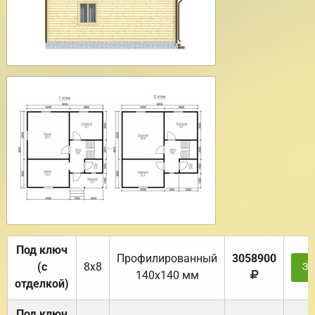
Под ключ
Профилированный
3058900
(с
8х8
За
140х140 мм
отделкой)
Под ключ