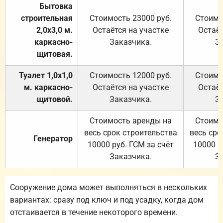
Бытовка
строительная
Стоимость 23000 руб.
Стоимо
2,0х3,0 м.
Остаётся на участке
Остаёт
каркасно-
Заказчика.
З
щитовая.
Туалет 1,0х1,0
Стоимость 12000 руб.
Стоимо
м. каркасно-
Остаётся на участке
Остаёт
щитовой.
Заказчика.
З
Стоимость аренды на
Стоимо
весь срок строительства
весь сро
Генератор
10000 руб. ГСМ за счёт
10000 р
Заказчика.
З
Сооружение дома может выполняться в нескольких
вариантах: сразу под ключ и под усадку, когда дом
отстаивается в течение некоторого времени.