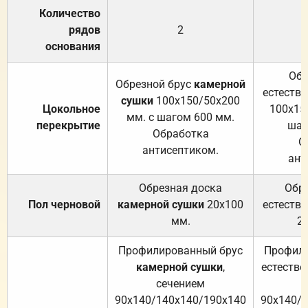
Количество
рядов
2
основания
Обр
Обрезной брус
камерной
естеств
сушки
100х150/50х200
Цокольное
100х15
мм. с шагом 600 мм.
перекрытие
шаг
Обработка
О
антисептиком.
ант
Обрезная доска
Обр
Пол черновой
камерной сушки
20х100
естеств
мм.
2
Профилированный брус
Профили
камерной сушки
,
естестве
сечением
с
90х140/140х140/190х140
90х140/