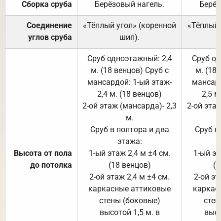
Сборка сруба
Берёзовый нагель.
Берёз
Соединение
«Тёплый угол» (коренной
«Тёплый 
углов сруба
шип).
Сруб одноэтажный: 2,4
Сруб од
м. (18 венцов) Сруб с
м. (18
мансардой: 1-ый этаж-
мансард
2,4 м. (18 венцов)
2,5 м
2-ой этаж (мансарда)- 2,3
2-ой этаж
м.
Сруб в полтора и два
Сруб в
этажа:
Высота от пола
1-ый этаж 2,4 м ±4 см.
1-ый эт
до потолка
(18 венцов)
(1
2-ой этаж 2,4 м ±4 см.
2-ой эт
каркасные аттиковые
каркас
стены (боковые)
стен
высотой 1,5 м. в
высо