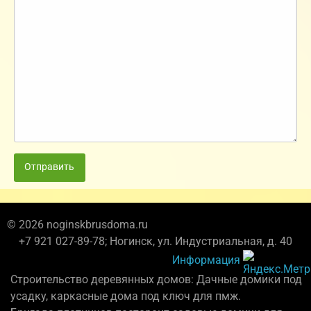
Отправить
© 2026 noginskbrusdoma.ru
+7 921 027-89-78; Ногинск, ул. Индустриальная, д. 40
Информация
Строительство деревянных домов: Дачные домики под
усадку, каркасные дома под ключ для пмж.