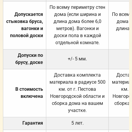
По всему периметру стен
Допускается
дома (если ширина и
По всему
стыковка бруса,
длина дома более 6,0
дома (
вагонки и
метров). Вагонки и
длина 
половой доски
доски пола в каждой
отдельной комнате.
Допуски по
+/- 5 мм.
брусу, доске
Доставка комплекта
Достав
материала в радиусе 500
материал
В стоимость
км. от г. Пестова
км. 
включена
Новгородской области и
Новгоро
сборка дома на вашем
сборка
участке.
Гарантия
5 лет.