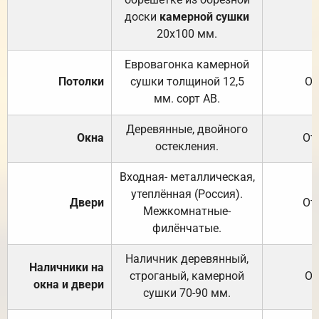
доски
камерной сушки
20х100 мм.
Евровагонка камерной
Потолки
сушки толщиной 12,5
От
мм. сорт АВ.
Деревянные, двойного
Окна
От
остекления.
Входная- металлическая,
утеплённая (Россия).
Двери
От
Межкомнатные-
филёнчатые.
Наличник деревянный,
Наличники на
строганый, камерной
От
окна и двери
сушки 70-90 мм.