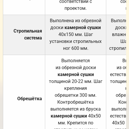
соответствии с
соо
проектом.
п
Выполнена из обрезной
Выполне
доски
камерной сушки
доски
Стропильная
40х150 мм. Шаг
влажно
система
установки стропильных
Шаг
ног 600 мм.
стропиль
Выполняется
Вы
из обрезной доски
из об
камерной сушки
естеств
толщиной 20-22 мм. Шаг
толщино
крепления
к
обрешетки 300 мм.
обреш
Обрешётка
Контробрешётка
Конт
выполняется из бруска
выполня
камерной сушки
40х50
естеств
мм. Крепится по
40х50 м