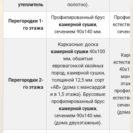
утеплитель
полотно).
п
Профилированный брус
Профили
Перегородки 1-
камерной сушки
,
естестве
го этажа
сечением 90х140 мм.
сечени
Каркасные: доска
камерной сушки
40х100
Карк
мм, обшитые
естеств
евровагонкой хвойных
40х10
пород, камерной сушки,
манса
Перегородки 2-
толщиной 12,5 мм. сорт
этажа
го этажа
«АВ» (дома с мансардой
профили
и в 1,5 этажа). Брусовые:
естестве
профилированный брус
сечени
камерной сушки
,
(дома 
сечением 90х140 мм.
(дома двухэтажные).