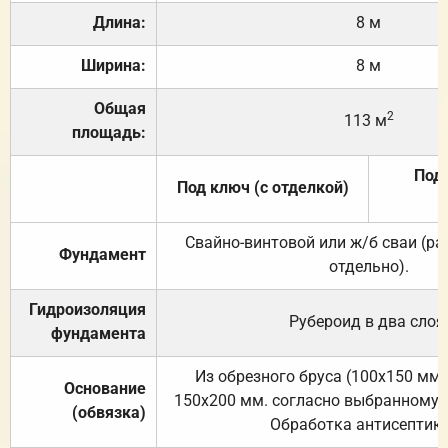
Длина:
8 м
Ширина:
8 м
Общая
2
113 м
площадь:
Под 
Под ключ (с отделкой)
Свайно-винтовой или ж/б сваи (р
Фундамент
отдельно).
Гидроизоляция
Рубероид в два слоя
фундамента
Из обрезного бруса (100х150 мм.
Основание
150х200 мм. согласно выбранному с
(обвязка)
Обработка антисептик