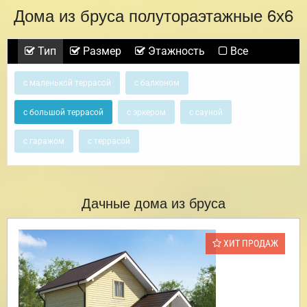
Дома из бруса полутораэтажные 6х6
Тип
Размер
Этажность
Все
с маленькой террасой
с балконом
с большой террасой
с эркером
с сауной
с гаражом
с террасой
Дачные дома из бруса
ХИТ ПРОДАЖ