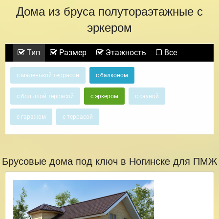
Дома из бруса полутораэтажные с
эркером
Тип
Размер
Этажность
Все
с маленькой террасой
с балконом
с большой террасой
с эркером
с сауной
с гаражом
с террасой
Брусовые дома под ключ в Ногинске для ПМЖ