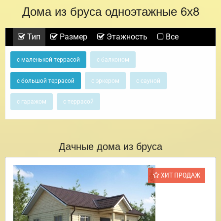
Дома из бруса одноэтажные 6х8
Тип
Размер
Этажность
Все
с маленькой террасой
с балконом
с большой террасой
с эркером
с сауной
с гаражом
с террасой
Дачные дома из бруса
ХИТ ПРОДАЖ