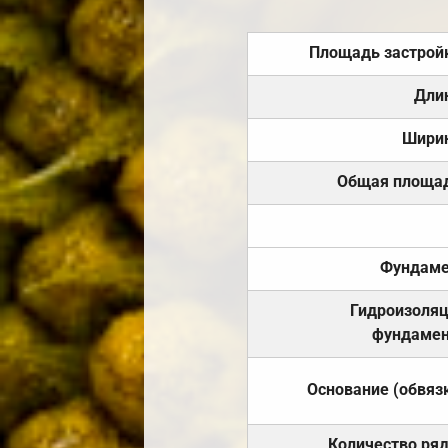
Площадь застрой
Дли
Шири
Общая площа
Фундаме
Гидроизоля
фундамен
Основание (обвяз
Количество ря