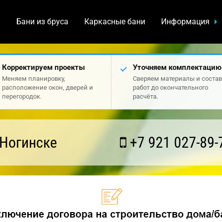
а
Бани из бруса
Каркасные бани
Информация
Корректируем проекты
Уточняем комплектацию
Меняем планировку,
Сверяем материалы и состав
расположение окон, дверей и
работ до окончательного
перегородок.
расчёта.
 Ногинске
+7 921 027-89-