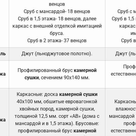
венцов
Сруб с мансардой- 18 венцов
Сруб с 
Сруб в 1,5 этажа- 18 венцов, далее
Сруб в 1,5
каркас с внешней отделкой имитацией
каркас
бруса.
им
Сруб в 2 этажа- 37 венцов
Сруб в
ель
Джут (льноджутовое полотно).
Джут (ль
Проф
Профилированный брус
камерной
ажа
естественн
сушки
, сечением 90х140 мм.
Каркасные: доска
камерной сушки
40х100 мм, обшитые евровагонкой
Каркасны
хвойных пород, камерной сушки,
влажност
толщиной 12,5 мм. сорт «АВ» (дома с
мансардой и
ажа
мансардой и в 1,5 этажа). Брусовые:
проф
профилированный брус
камерной
естественн