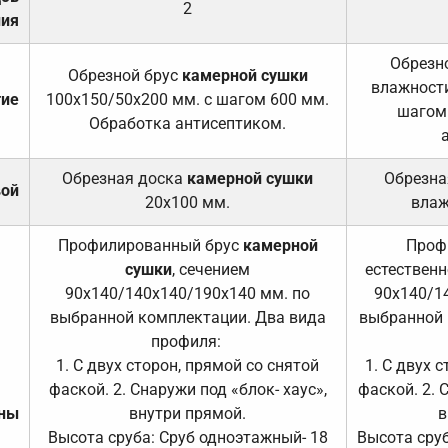
2
ния
Обрезно
Обрезной брус
камерной сушки
влажности
тие
100х150/50х200 мм. с шагом 600 мм.
шагом
Обработка антисептиком.
Обрезная доска
камерной сушки
Обрезна
вой
20х100 мм.
влаж
Профилированный брус
камерной
Проф
сушки
, сечением
естественн
90х140/140х140/190х140 мм. по
90х140/1
выбранной комплектации. Два вида
выбранной 
профиля:
1. С двух сторон, прямой со снятой
1. С двух 
фаской. 2. Снаружи под «блок- хаус»,
фаской. 2. 
ены
внутри прямой.
в
Высота сруба: Сруб одноэтажный- 18
Высота сруб