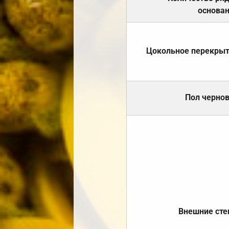
основа
Цокольное перекры
Пол черно
Внешние ст