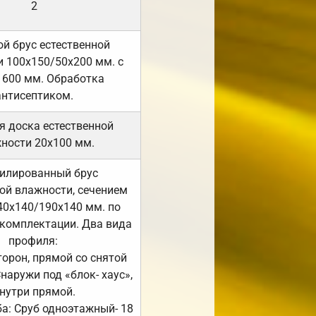
2
й брус естественной
 100х150/50х200 мм. с
 600 мм. Обработка
антисептиком.
я доска естественной
ности 20х100 мм.
илированный брус
ой влажности, сечением
40х140/190х140 мм. по
комплектации. Два вида
профиля:
сторон, прямой со снятой
Снаружи под «блок- хаус»,
нутри прямой.
а: Сруб одноэтажный- 18