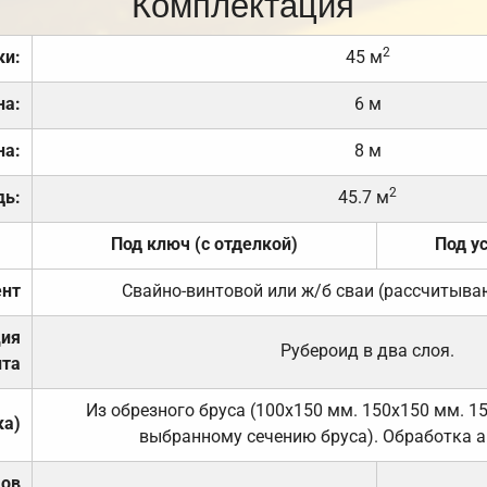
Комплектация
2
ки:
45 м
на:
6 м
на:
8 м
2
дь:
45.7 м
Под ключ (с отделкой)
Под у
нт
Свайно-винтовой или ж/б сваи (рассчитыва
ция
Рубероид в два слоя.
та
Из обрезного бруса (100х150 мм. 150х150 мм. 1
ка)
выбранному сечению бруса). Обработка а
дов