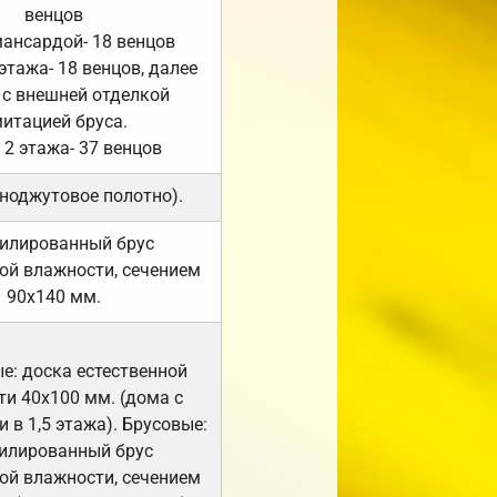
венцов
мансардой- 18 венцов
 этажа- 18 венцов, далее
 с внешней отделкой
итацией бруса.
 2 этажа- 37 венцов
ноджутовое полотно).
илированный брус
ой влажности, сечением
90х140 мм.
е: доска естественной
и 40х100 мм. (дома с
 в 1,5 этажа). Брусовые:
илированный брус
ой влажности, сечением