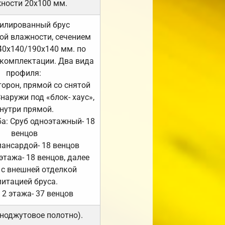
ности 20х100 мм.
илированный брус
ой влажности, сечением
40х140/190х140 мм. по
комплектации. Два вида
профиля:
сторон, прямой со снятой
Снаружи под «блок- хаус»,
нутри прямой.
а: Сруб одноэтажный- 18
венцов
мансардой- 18 венцов
 этажа- 18 венцов, далее
 с внешней отделкой
итацией бруса.
 2 этажа- 37 венцов
ноджутовое полотно).