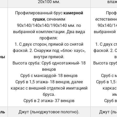
20х100 мм.
влаж
Профилированный брус
камерной
Проф
сушки
, сечением
естественн
90х140/140х140/190х140 мм. по
90х140/1
выбранной комплектации. Два вида
выбранной 
профиля:
1. С двух сторон, прямой со снятой
1. С двух 
фаской. 2. Снаружи под «блок- хаус»,
фаской. 2. 
ены
внутри прямой.
в
Высота сруба: Сруб одноэтажный- 18
Высота сруб
венцов
Сруб с мансардой- 18 венцов
Сруб с 
Сруб в 1,5 этажа- 18 венцов, далее
Сруб в 1,5
каркас с внешней отделкой имитацией
каркас
бруса.
им
Сруб в 2 этажа- 37 венцов
Сруб в
ель
Джут (льноджутовое полотно).
Джут (ль