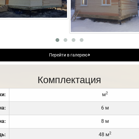
Перейти в галерею
Комплектация
2
ки:
м
на:
6 м
на:
8 м
2
дь:
48 м