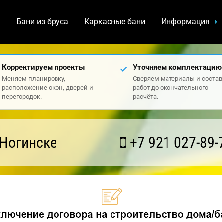
а
Бани из бруса
Каркасные бани
Информация
Корректируем проекты
Уточняем комплектацию
Меняем планировку,
Сверяем материалы и состав
расположение окон, дверей и
работ до окончательного
перегородок.
расчёта.
 Ногинске
+7 921 027-89-