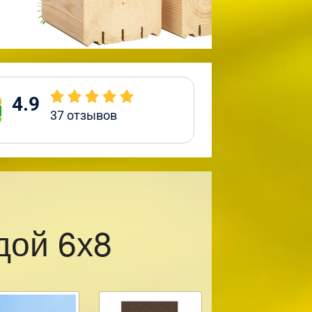
4.9
37
отзывов
дой 6х8