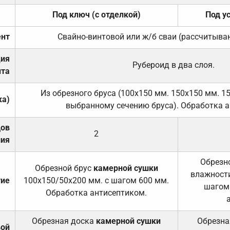
Под ключ (с отделкой)
Под у
нт
Свайно-винтовой или ж/б сваи (рассчитыва
ция
Рубероид в два слоя.
та
Из обрезного бруса (100х150 мм. 150х150 мм. 1
ка)
выбранному сечению бруса). Обработка а
дов
2
ния
Обрезно
Обрезной брус
камерной сушки
влажности
тие
100х150/50х200 мм. с шагом 600 мм.
шагом
Обработка антисептиком.
Обрезная доска
камерной сушки
Обрезна
вой