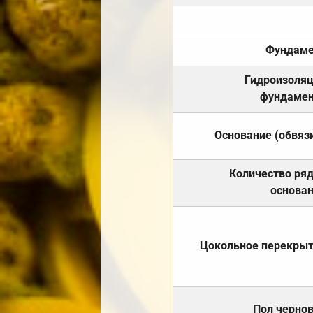
Фундаме
Гидроизоля
фундамен
Основание (обвяз
Количество ря
основа
Цокольное перекры
Пол черно