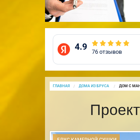
4.9
76
отзывов
ГЛАВНАЯ
ДОМА ИЗ БРУСА
CURRENT:
ДОМ С МА
Проект
БРУС КАМЕРНОЙ СУШКИ