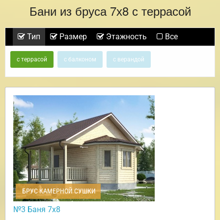
Бани из бруса 7х8 с террасой
Тип
Размер
Этажность
Все
с террасой
с балконом
с верандой
БРУС КАМЕРНОЙ СУШКИ
№3 Баня 7х8