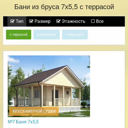
Бани из бруса 7х5,5 с террасой
Тип
Размер
Этажность
Все
с террасой
с балконом
с верандой
БРУС КАМЕРНОЙ СУШКИ
№7 Баня 7х5,5