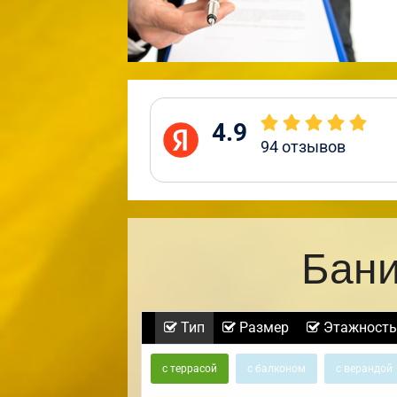
4.9
94
отзывов
Бани
Тип
Размер
Этажность
с террасой
с балконом
с верандой