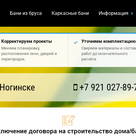
а
Бани из бруса
Каркасные бани
Информация
Корректируем проекты
Уточняем комплектацию
Меняем планировку,
Сверяем материалы и состав
расположение окон, дверей и
работ до окончательного
перегородок.
расчёта.
 Ногинске
+7 921 027-89-