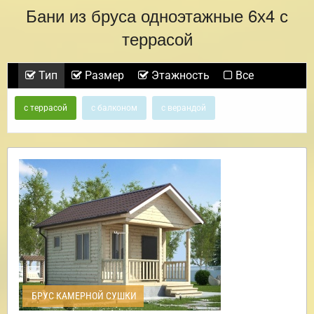
Бани из бруса одноэтажные 6х4 с
террасой
Тип
Размер
Этажность
Все
с террасой
с балконом
с верандой
БРУС КАМЕРНОЙ СУШКИ