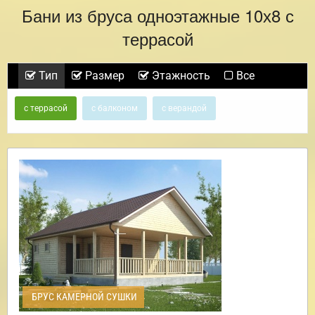
Бани из бруса одноэтажные 10х8 с
террасой
Тип
Размер
Этажность
Все
с террасой
с балконом
с верандой
БРУС КАМЕРНОЙ СУШКИ