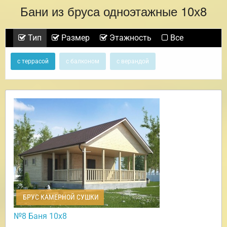
Бани из бруса одноэтажные 10х8
Тип
Размер
Этажность
Все
с террасой
с балконом
с верандой
БРУС КАМЕРНОЙ СУШКИ
№8 Баня 10х8