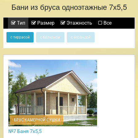
Бани из бруса одноэтажные 7х5,5
Тип
Размер
Этажность
Все
с террасой
с балконом
с верандой
БРУС КАМЕРНОЙ СУШКИ
№7 Баня 7х5,5