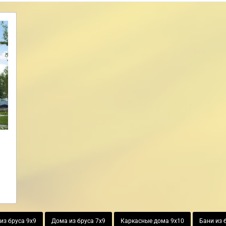
из бруса 9х9
Дома из бруса 7х9
Каркасные дома 9х10
Бани из 