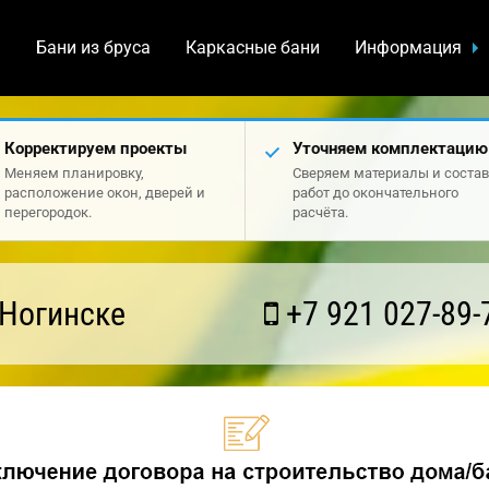
а
Бани из бруса
Каркасные бани
Информация
Корректируем проекты
Уточняем комплектацию
Меняем планировку,
Сверяем материалы и состав
расположение окон, дверей и
работ до окончательного
перегородок.
расчёта.
 Ногинске
+7 921 027-89-