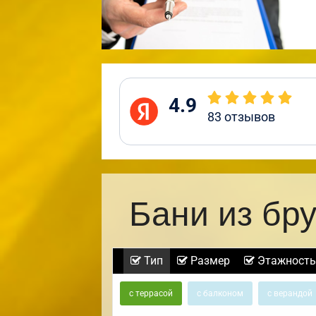
4.9
83
отзывов
Бани из бр
Тип
Размер
Этажность
с террасой
с балконом
с верандой