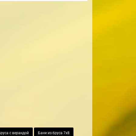
бруса с верандой
Бани из бруса 7х8