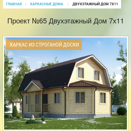
ГЛАВНАЯ
КАРКАСНЫЕ ДОМА
CURRENT:
ДВУХЭТАЖНЫЙ ДОМ 7Х11
Проект №65 Двухэтажный Дом 7х11
КАРКАС ИЗ СТРОГАНОЙ ДОСКИ