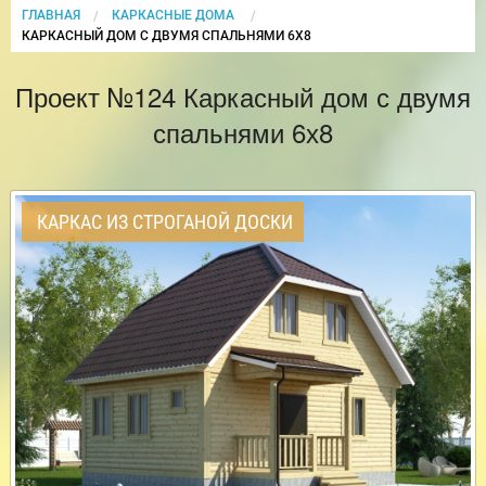
ГЛАВНАЯ
КАРКАСНЫЕ ДОМА
CURRENT:
КАРКАСНЫЙ ДОМ С ДВУМЯ СПАЛЬНЯМИ 6Х8
Проект №124 Каркасный дом с двумя
спальнями 6х8
КАРКАС ИЗ СТРОГАНОЙ ДОСКИ