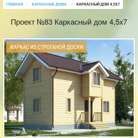
ГЛАВНАЯ
КАРКАСНЫЕ ДОМА
CURRENT:
КАРКАСНЫЙ ДОМ 4,5Х7
Проект №83 Каркасный дом 4,5х7
КАРКАС ИЗ СТРОГАНОЙ ДОСКИ