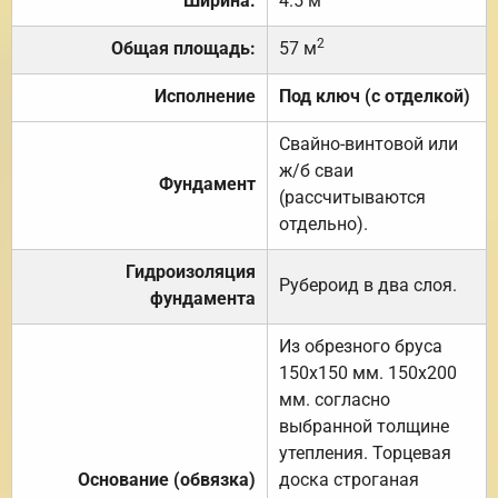
Ширина:
4.5 м
2
Общая площадь:
57 м
Исполнение
Под ключ (с отделкой)
Свайно-винтовой или
ж/б сваи
Фундамент
(рассчитываются
отдельно).
Гидроизоляция
Рубероид в два слоя.
фундамента
Из обрезного бруса
150х150 мм. 150х200
мм. согласно
выбранной толщине
утепления. Торцевая
Основание (обвязка)
доска строганая