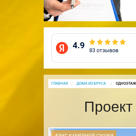
4.9
83
отзывов
ГЛАВНАЯ
ДОМА ИЗ БРУСА
CURRENT:
ОДНОЭТАЖ
Проект
БРУС КАМЕРНОЙ СУШКИ