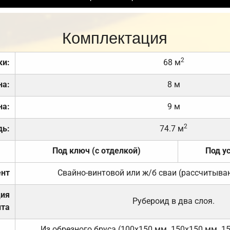
Комплектация
2
ки:
68 м
на:
8 м
на:
9 м
2
дь:
74.7 м
Под ключ (с отделкой)
Под у
нт
Свайно-винтовой или ж/б сваи (рассчитыва
ция
Рубероид в два слоя.
та
Из обрезного бруса (100х150 мм. 150х150 мм. 1