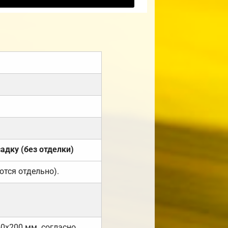
садку (без отделки)
ются отдельно).
50х200 мм. согласно