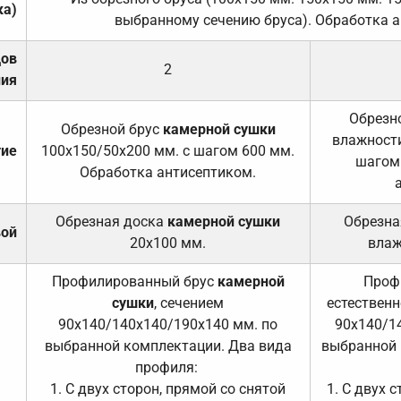
ка)
выбранному сечению бруса). Обработка а
дов
2
ния
Обрезно
Обрезной брус
камерной сушки
влажности
тие
100х150/50х200 мм. с шагом 600 мм.
шагом
Обработка антисептиком.
Обрезная доска
камерной сушки
Обрезна
вой
20х100 мм.
влаж
Профилированный брус
камерной
Проф
сушки
, сечением
естественн
90х140/140х140/190х140 мм. по
90х140/1
выбранной комплектации. Два вида
выбранной 
профиля:
1. С двух сторон, прямой со снятой
1. С двух 