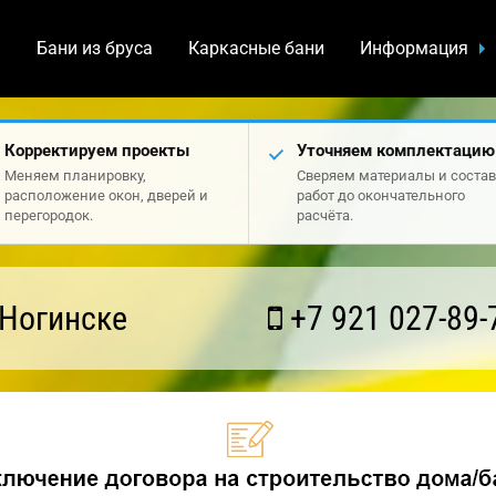
а
Бани из бруса
Каркасные бани
Информация
Корректируем проекты
Уточняем комплектацию
Меняем планировку,
Сверяем материалы и состав
расположение окон, дверей и
работ до окончательного
перегородок.
расчёта.
 Ногинске
+7 921 027-89-