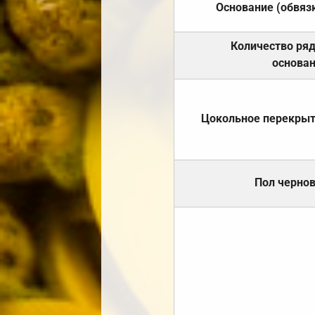
Основание (обвяз
Количество ря
основа
Цокольное перекры
Пол черно