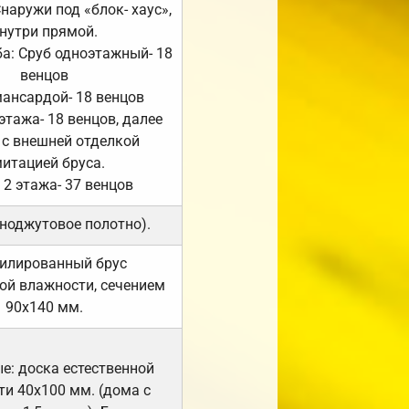
Снаружи под «блок- хаус»,
нутри прямой.
а: Сруб одноэтажный- 18
венцов
мансардой- 18 венцов
 этажа- 18 венцов, далее
 с внешней отделкой
итацией бруса.
 2 этажа- 37 венцов
ноджутовое полотно).
илированный брус
ой влажности, сечением
90х140 мм.
е: доска естественной
и 40х100 мм. (дома с