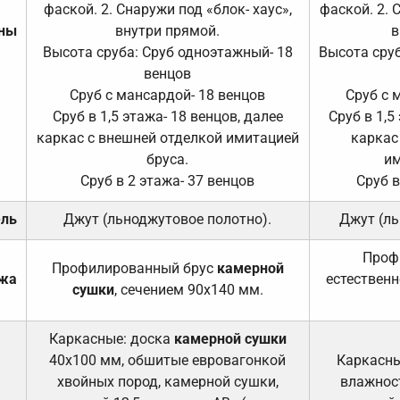
фаской. 2. Снаружи под «блок- хаус»,
фаской. 2. 
ены
внутри прямой.
в
Высота сруба: Сруб одноэтажный- 18
Высота сруб
венцов
Сруб с мансардой- 18 венцов
Сруб с 
Сруб в 1,5 этажа- 18 венцов, далее
Сруб в 1,5
каркас с внешней отделкой имитацией
каркас
бруса.
им
Сруб в 2 этажа- 37 венцов
Сруб в
ель
Джут (льноджутовое полотно).
Джут (ль
Проф
Профилированный брус
камерной
ажа
естественн
сушки
, сечением 90х140 мм.
Каркасные: доска
камерной сушки
40х100 мм, обшитые евровагонкой
Каркасны
хвойных пород, камерной сушки,
влажност