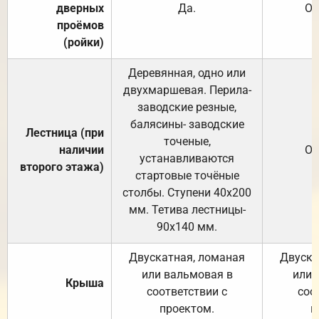
дверных
Да.
От
проёмов
(ройки)
Деревянная, одно или
двухмаршевая. Перила-
заводские резные,
балясины- заводские
Лестница (при
точеные,
наличии
От
устанавливаются
второго этажа)
стартовые точёные
столбы. Ступени 40х200
мм. Тетива лестницы-
90х140 мм.
Двускатная, ломаная
Двуска
или вальмовая в
или 
Крыша
соответствии с
соо
проектом.
п