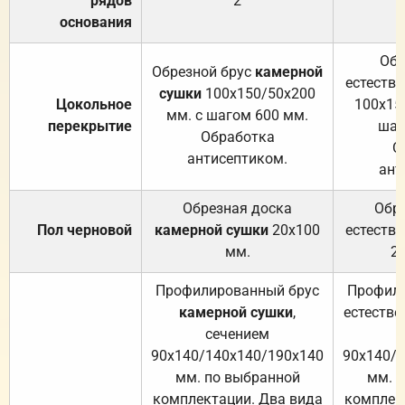
рядов
2
основания
Обр
Обрезной брус
камерной
естеств
сушки
100х150/50х200
Цокольное
100х15
мм. с шагом 600 мм.
перекрытие
шаг
Обработка
О
антисептиком.
ант
Обрезная доска
Обр
Пол черновой
камерной сушки
20х100
естеств
мм.
2
Профилированный брус
Профили
камерной сушки
,
естестве
сечением
с
90х140/140х140/190х140
90х140/
мм. по выбранной
мм. 
комплектации. Два вида
комплек