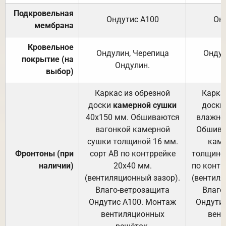
Подкровельная
Ондутис А100
Он
мембрана
Кровельное
Ондулин, Черепица
Ондул
покрытие (на
Ондулин.
выбор)
Каркас из обрезной
Карка
доски
камерной сушки
доски
40х150 мм. Обшиваются
влажно
вагонкой камерной
Обшива
сушки толщиной 16 мм.
каме
Фронтоны (при
сорт АВ по контррейке
толщиной
наличии)
20х40 мм.
по контр
(вентиляционный зазор).
(вентиля
Влаго-ветрозащита
Влаго
Ондутис А100. Монтаж
Ондути
вентиляционных
вент