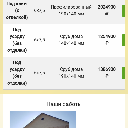
Под ключ
Профилированный
2024900
(с
6х7,5
190х140 мм
отделкой)
Под
усадку
Cруб дома
1254900
6х7,5
(без
140х140 мм
отделки)
Под
усадку
Cруб дома
1386900
6х7,5
(без
190х140 мм
отделки)
Наши работы