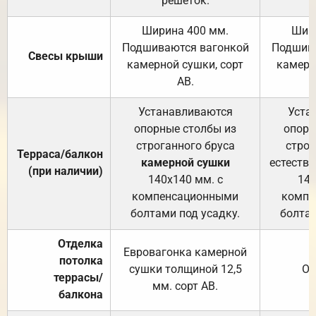
решёток.
Ширина 400 мм.
Шир
Подшиваются вагонкой
Подшива
Свесы крыши
камерной сушки, сорт
камерн
АВ.
Устанавливаются
Уста
опорные столбы из
опорн
строганного бруса
строг
Терраса/балкон
камерной сушки
естеств
(при наличии)
140х140 мм. с
140
компенсационными
компе
болтами под усадку.
болтам
Отделка
Евровагонка камерной
потолка
сушки толщиной 12,5
От
террасы/
мм. сорт АВ.
балкона