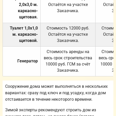
2,0х3,0 м.
Остаётся на участке
Остаёт
каркасно-
Заказчика.
З
щитовая.
Туалет 1,0х1,0
Стоимость 12000 руб.
Стоимо
м. каркасно-
Остаётся на участке
Остаёт
щитовой.
Заказчика.
З
Стоимость аренды на
Стоимо
весь срок строительства
весь сро
Генератор
10000 руб. ГСМ за счёт
10000 р
Заказчика.
З
Сооружение дома может выполняться в нескольких
вариантах: сразу под ключ и под усадку, когда дом
отстаивается в течение некоторого времени.
Зимой эксперты рекомендуют строить дом из