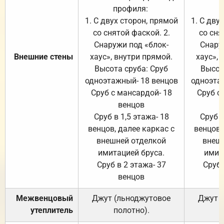
профиля:
п
1. С двух сторон, прямой
1. С дву
со снятой фаской. 2.
со сня
Снаружи под «блок-
Снару
Внешние стены
хаус», внутри прямой.
хаус», 
Высота сруба: Сруб
Высот
одноэтажный- 18 венцов
одноэта
Сруб с мансардой- 18
Сруб с
венцов
Сруб в 1,5 этажа- 18
Сруб в
венцов, далее каркас с
венцов,
внешней отделкой
внеш
имитацией бруса.
имит
Сруб в 2 этажа- 37
Сруб 
венцов
Межвенцовый
Джут (льноджутовое
Джут 
утеплитель
полотно).
п