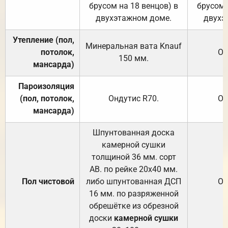
брусом на 18 венцов) в
брусом 
двухэтажном доме.
двухэ
Утепление (пол,
Минеральная вата
Knauf
потолок,
От
150
мм.
мансарда)
Пароизоляция
(пол, потолок,
Ондутис
R70
.
От
мансарда)
Шпунтованная доска
камерной сушки
толщиной 36 мм. сорт
АВ. по рейке 20х40 мм.
Пол чистовой
либо шпунтованная ДСП
От
16 мм. по разряженной
обрешётке из обрезной
доски
камерной сушки