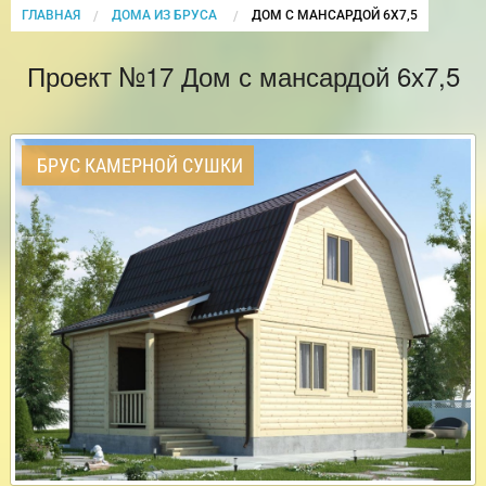
ГЛАВНАЯ
ДОМА ИЗ БРУСА
CURRENT:
ДОМ С МАНСАРДОЙ 6Х7,5
Проект №17 Дом с мансардой 6х7,5
БРУС КАМЕРНОЙ СУШКИ