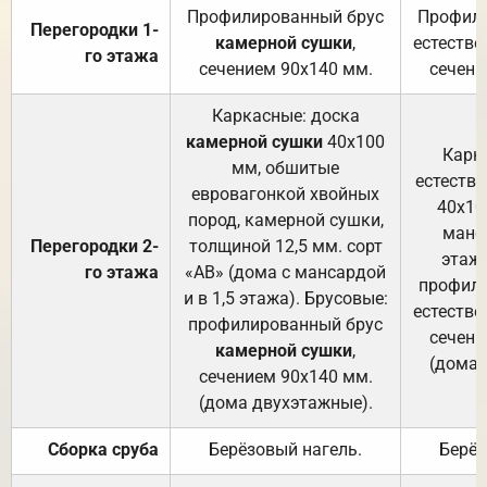
Профилированный брус
Профили
Перегородки 1-
камерной сушки
,
естестве
го этажа
сечением 90х140 мм.
сечени
Каркасные: доска
камерной сушки
40х100
Карк
мм, обшитые
естеств
евровагонкой хвойных
40х10
пород, камерной сушки,
манса
Перегородки 2-
толщиной 12,5 мм. сорт
этажа
го этажа
«АВ» (дома с мансардой
профили
и в 1,5 этажа). Брусовые:
естестве
профилированный брус
сечени
камерной сушки
,
(дома 
сечением 90х140 мм.
(дома двухэтажные).
Сборка сруба
Берёзовый нагель.
Берёз