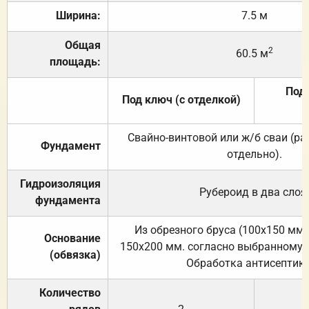
Ширина:
7.5 м
Общая
2
60.5 м
площадь:
Под 
Под ключ (с отделкой)
Свайно-винтовой или ж/б сваи (р
Фундамент
отдельно).
Гидроизоляция
Рубероид в два слоя
фундамента
Из обрезного бруса (100х150 мм.
Основание
150х200 мм. согласно выбранному с
(обвязка)
Обработка антисептик
Количество