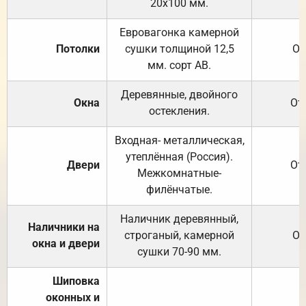
20х100 мм.
Евровагонка камерной
Потолки
сушки толщиной 12,5
От
мм. сорт АВ.
Деревянные, двойного
Окна
От
остекления.
Входная- металлическая,
утеплённая (Россия).
Двери
От
Межкомнатные-
филёнчатые.
Наличник деревянный,
Наличники на
строганый, камерной
От
окна и двери
сушки 70-90 мм.
Шиповка
оконных и