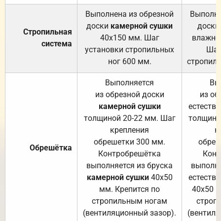
Выполнена из обрезной
Выполне
доски
камерной сушки
доски
Стропильная
40х150 мм. Шаг
влажно
система
установки стропильных
Шаг
ног 600 мм.
стропиль
Выполняется
Вы
из обрезной доски
из об
камерной сушки
естеств
толщиной 20-22 мм. Шаг
толщино
крепления
к
обрешетки 300 мм.
обреш
Обрешётка
Контробрешётка
Конт
выполняется из бруска
выполня
камерной сушки
40х50
естеств
мм. Крепится по
40х50 м
стропильным ногам
строп
(вентиляционный зазор).
(вентиля