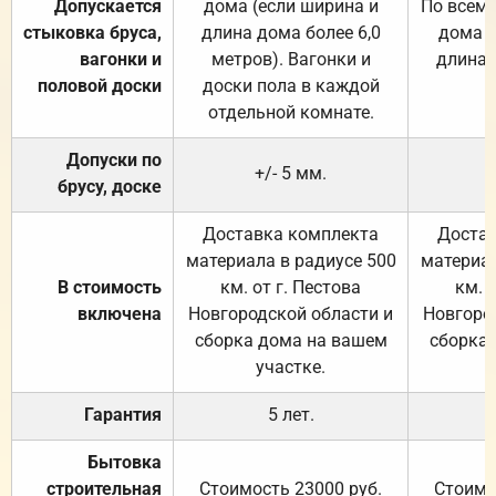
Допускается
дома (если ширина и
По всему
стыковка бруса,
длина дома более 6,0
дома (
вагонки и
метров). Вагонки и
длина 
половой доски
доски пола в каждой
отдельной комнате.
Допуски по
+/- 5 мм.
брусу, доске
Доставка комплекта
Достав
материала в радиусе 500
материал
В стоимость
км. от г. Пестова
км. 
включена
Новгородской области и
Новгоро
сборка дома на вашем
сборка
участке.
Гарантия
5 лет.
Бытовка
строительная
Стоимость 23000 руб.
Стоимо