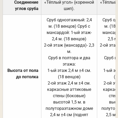
Соединение
«Тёплый угол» (коренной
«Тёплый 
углов сруба
шип).
Сруб одноэтажный: 2,4
Сруб од
м. (18 венцов) Сруб с
м. (18
мансардой: 1-ый этаж-
мансард
2,4 м. (18 венцов)
2,5 м
2-ой этаж (мансарда)- 2,3
2-ой этаж
м.
Сруб в полтора и два
Сруб в
этажа:
Высота от пола
1-ый этаж 2,4 м ±4 см.
1-ый эт
до потолка
(18 венцов)
(1
2-ой этаж 2,4 м ±4 см.
2-ой эт
каркасные аттиковые
каркас
стены (боковые)
стен
высотой 1,5 м. в
высо
полутораэтажном доме
полутор
2,4 м ±4 см (поднят
2,5 м 