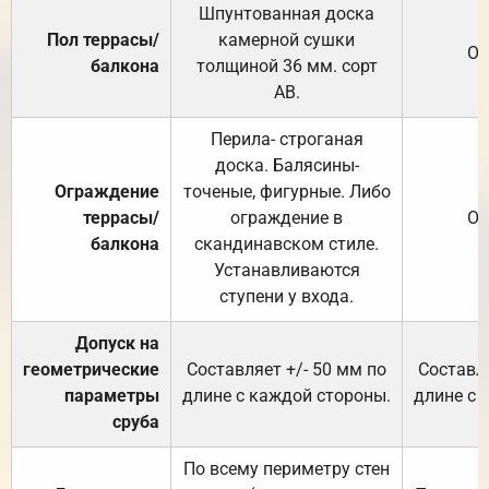
Шпунтованная доска
Пол террасы/
камерной сушки
От
балкона
толщиной 36 мм. сорт
АВ.
Перила- строганая
доска. Балясины-
Ограждение
точеные, фигурные. Либо
террасы/
ограждение в
От
балкона
скандинавском стиле.
Устанавливаются
ступени у входа.
Допуск на
геометрические
Составляет +/- 50 мм по
Составля
параметры
длине с каждой стороны.
длине с 
сруба
По всему периметру стен