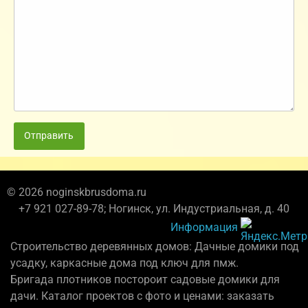
Отправить
© 2026 noginskbrusdoma.ru
+7 921 027-89-78; Ногинск, ул. Индустриальная, д. 40
Информация
Строительство деревянных домов: Дачные домики под
усадку, каркасные дома под ключ для пмж.
Бригада плотников постороит садовые домики для
дачи. Каталог проектов с фото и ценами: заказать