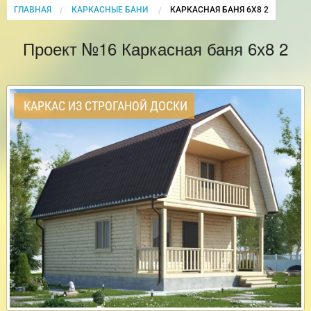
ГЛАВНАЯ
КАРКАСНЫЕ БАНИ
CURRENT:
КАРКАСНАЯ БАНЯ 6Х8 2
Проект №16 Каркасная баня 6х8 2
КАРКАС ИЗ СТРОГАНОЙ ДОСКИ