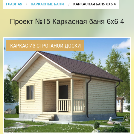
ГЛАВНАЯ
КАРКАСНЫЕ БАНИ
CURRENT:
КАРКАСНАЯ БАНЯ 6Х6 4
Проект №15 Каркасная баня 6х6 4
КАРКАС ИЗ СТРОГАНОЙ ДОСКИ